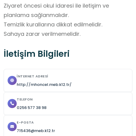
Ziyaret öncesi okul idaresi ile iletişim ve 
planlama sağlanmalıdır.

Temizlik kurallarına dikkat edilmelidir.

Sahaya zarar verilmemelidir.
İletişim Bilgileri
İNTERNET ADRESI
http://mhoncel.meb.k12.tr/
TELEFON
0256 577 38 98
E-POSTA
715436@meb.k12.tr