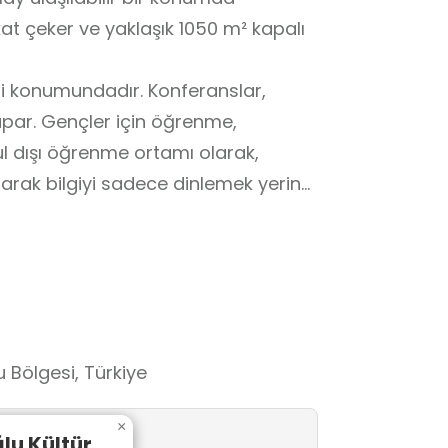
at çeker ve yaklaşık 1050 m² kapalı
ndadır. Konferanslar,
öğrenme,
ul dışı öğrenme ortamı olarak,
ılarak bilgiyi sadece dinlemek yerine
de düzenlenen etkinlikler sayesinde
r hakkında bilinç kazanır. Konferans
rencilerin kendini ifade etme ve
 Kütüphane ortamı, öğrencilerin kitap
tirir. Farklı etkinliklere
rarak iş birliği ve sosyal uyum
Bölgesi, Türkiye
×
u Kültür