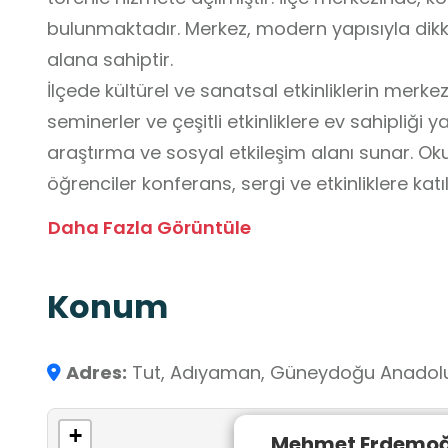
bulunmaktadır. Merkez, modern yapısıyla dikk
alana sahiptir.
İlçede kültürel ve sanatsal etkinliklerin merkezi konumu
seminerler ve çeşitli etkinliklere ev sahipliği yapar. Gençler için 
araştırma ve sosyal etkileşim alanı sunar. Ok
öğrenciler konferans, sergi ve etkinliklere kat
deneyimleyerek öğrenme fırsatı bulur. Merkez
Daha Fazla Görüntüle
öğrenciler sanat, kültür ve toplumsal değerle
salonunda yapılan sunumlar ve etkinlikler, öğ
Konum
topluluk önünde konuşma becerilerini artırır.
okuma, araştırma yapma ve bilgiye ulaşma becerilerini geliş
katılan öğrenciler, arkadaşlarıyla etkileşim ku
Adres:
Tut, Adıyaman, Güneydoğu Anadolu 
becerilerini güçlendirir.
+
Mehmet Erdemoğl