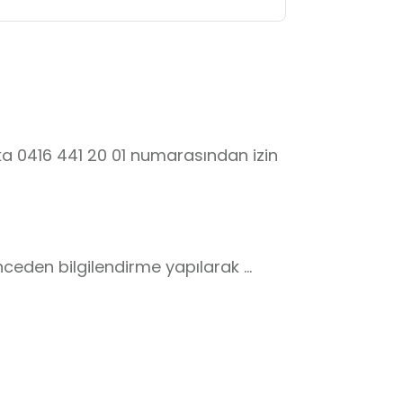
a 0416 441 20 01 numarasından izin 
ceden bilgilendirme yapılarak 
elidir.

anları önceden tanıtılmalıdır. 

lı ve dikkatle dinlenmelidir.
