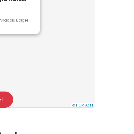
nadolu Bölgesi,
Al
©
HGM Atlas