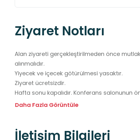
Ziyaret Notları
Alan ziyareti gerçekleştirilmeden önce mutlak
alınmalıdır.

Yiyecek ve içecek götürülmesi yasaktır. 

Ziyaret ücretsizdir. 

Hafta sonu kapalıdır. Konferans salonunun ön
kullanılması mümkündür.

Daha Fazla Görüntüle
Öğrenciler  öğretmen gözetiminde hareket etm
Acil çıkışlar, giriş-çıkış kapıları ve toplanma al
İletişim Bilgileri
Konferans veya etkinlik sırasında sessiz olunma