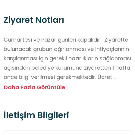
Ziyaret Notları
Cumartesi ve Pazar günleri kapalıdır.  Ziyarette 
bulunacak grubun ağırlanması ve ihtiyaçlarının 
karşılanması için gerekli hazırlıkların sağlanması 
açısından belediye kurumuna ziyaretten 1 hafta 
önce bilgi verilmesi gerekmektedir. Ücret 
alınmamaktadır. Dışarıdan yiyecek ve içecek 
Daha Fazla Görüntüle
getirilmesi kabul edilmemektedir. Yiyecek ve 
içecek ihtiyaçları belediyenin (-1). katında 
İletişim Bilgileri
Marbel Cafe tarafından sağlanmaktadır.  
Belediyenin güvenlik görevlileri öğrencilerin 
fiziksel güvenliği açısından destek 