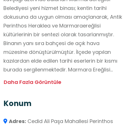
Belediyesi yeni hizmet binası; kentin tarihi
dokusuna da uygun olması amaçlanarak, Antik
Perinthos Heraklea ve Marmaraereğlisi
kültürlerinin bir sentezi olarak tasarlanmıştır.
Binanın yanı sıra bahçesi de açık hava
müzesine dönüştürülmüştür. İlçede yapılan
kazılardan elde edilen tarihi eserlerin bir kısmı
burada sergilenmektedir. Marmara Ereğlisi
Belediyesi hizmet binası, bir kamu yapısı
Daha Fazla Görüntüle
olmasının ötesinde, öğrencilere mimariyi, yerel
tarihi ve siyaset bilimini uygulamalı olarak
Konum
öğretebilecek zengin bir okul dışı öğrenme
ortamıdır. Binanın dış cephesi Neo-Klasik
Adres:
Cedid Ali Paşa Mahallesi Perinthos
akımdan esinlenmiştir. Büyük sütunlar, merkezi