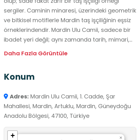
olup; sade fakat zarif bir taş işçiliği örneği
sergiler. Caminin minaresi, üzerindeki geometrik
ve bitkisel motiflerle Mardin taş işçiliğinin eşsiz
örneklerindendir. Mardin Ulu Camii, sadece bir
ibadet yeri değil; aynı zamanda tarih, mimari,
din kültürü ve sanat açısından çok katmanlı bir
Daha Fazla Görüntüle
öğrenme alanıdır. Öğrenciler bu yapıda
Selçuklu ve Artuklu mimarisini tanıma, İslam
Konum
kültürünü gözlemleme, hoşgörü ve çokkültürlü
yaşama dair farkındalık geliştirme fırsatı
Adres:
Mardin Ulu Camii, 1. Cadde, Şar
bulabilirler.
Mahallesi, Mardin, Artuklu, Mardin, Güneydoğu
Anadolu Bölgesi, 47100, Türkiye
+
×