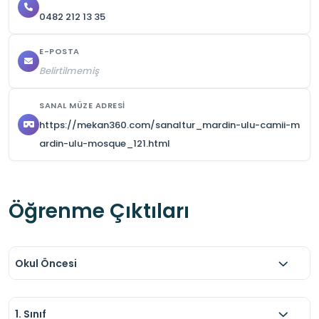
0482 212 13 35
etkinlikler için uygundur

•  Cami avlusunda grup anlatımları için yeterli 
E-POSTA
alan bulunmaktadır
Belirtilmemiş
SANAL MÜZE ADRESI
https://mekan360.com/sanaltur_mardin-ulu-camii-m
ardin-ulu-mosque_121.html
Öğrenme Çıktıları
Okul Öncesi
1. Sınıf