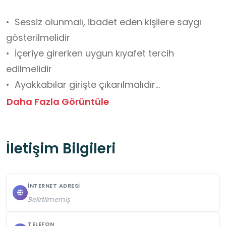
•  Sessiz olunmalı, ibadet eden kişilere saygı 
gösterilmelidir

•  İçeriye girerken uygun kıyafet tercih 
edilmelidir

•  Ayakkabılar girişte çıkarılmalıdır

•  Fotoğraf çekimi serbesttir; ancak flaşlı çekim 
Daha Fazla Görüntüle
önerilmez

•  Kutsal alanlara saygı kuralları ihlal 
İletişim Bilgileri
edilmemelidir

•  Camii çevresinde geleneksel Mardin sokakları 
ve dükkânlar gözlemlenebilir

İNTERNET ADRESI
•  İslam mimarisi, mihrap ve minber öğeleri 
Belirtilmemiş
hakkında gözlem yapılabilir

•  Din kültürü, tarih ve değerler eğitimi temalı 
TELEFON