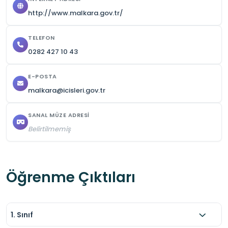
http://www.malkara.gov.tr/
TELEFON
0282 427 10 43
E-POSTA
malkara@icisleri.gov.tr
SANAL MÜZE ADRESI
Belirtilmemiş
Öğrenme Çıktıları
1. Sınıf