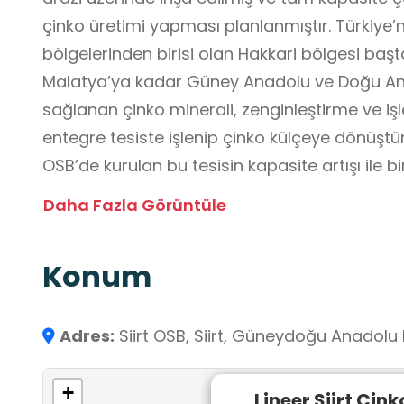
çinko üretimi yapması planlanmıştır. Türkiye’
bölgelerinden birisi olan Hakkari bölgesi baş
Malatya’ya kadar Güney Anadolu ve Doğu A
sağlanan çinko minerali, zenginleştirme ve işl
entegre tesiste işlenip çinko külçeye dönüştür
OSB’de kurulan bu tesisin kapasite artışı ile b
olmak üzere yeni nihai ürünler üretmek için e
Daha Fazla Görüntüle
planlanmaktadır. Bunların yanı sıra Kurşun, Ka
metallerden oluşan 5.000 ton/yıl konsantre ba
Konum
Sanayisine arz edilecektir.
Adres:
Siirt OSB, Siirt, Güneydoğu Anadolu 
+
Lineer Siirt Çin