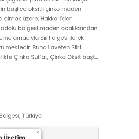
nin başlıca oksitli çinko maden
ta olmak üzere, Hakkari’den
nadolu bölgesi maden ocaklarından
eme amacıyla Siirt’e getirilerek
ülmektedir. Buna ilaveten Siirt
irlikte Çinko Sülfat, Çinko Oksit başta
ntegre tesisler yapılması
dmiyum, Nikel ve Kobalt gibi değerli
zında yan ürünler de üretilip Türk
Bölgesi, Türkiye
×
ko Üretim