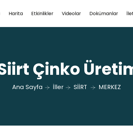
a
Harita
Etkinlikler
Videolar
Dokümanlar
İle
Siirt Çinko Üreti
Ana Sayfa
İller
SİİRT
MERKEZ