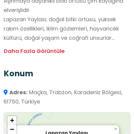
Aşınmaya dayanıklı bitki örtüsü çim kayağına
elverişlidir.
Lapazan Yaylası; doğal bitki örtüsü, yüksek
rakım özellikleri, iklim gözlemleri, hayvancılık
kültürü, doğal yaşam ve coğrafi unsurlar
bakımından öğrenciler için zengin bir okul dışı
Daha Fazla Görüntüle
öğrenme ortamı sunar. Yayla; ekosistem
incelemeleri, iklim değişimi etkileri, bitki çeşitliliği
Konum
gözlemleri, arazi çalışmaları, harita–yön bulma
becerileri, kültürel yaşam pratikleri ve çevre
Adres:
Maçka, Trabzon, Karadeniz Bölgesi,
bilinci kazandırma açısından son derece
61750, Türkiye
uygundur. Türkiye Yüzyılı Maarif Modeli’nde
vurgulanan gözlem yapma, araştırma, problem
+
çözme, öz düzenleme, doğa farkındalığı,
−
×
kültürel mirası tanıma, sorumluluk alma ve
Lapazan Yaylası