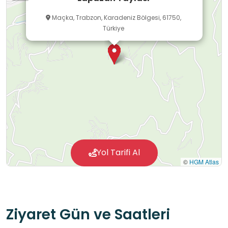
değerler eğitimi gibi öğrenci niteliklerinin
Maçka, Trabzon, Karadeniz Bölgesi, 61750,
gelişimine önemli katkı sağlar.
Türkiye
Yol Tarifi Al
©
HGM Atlas
Ziyaret Gün ve Saatleri