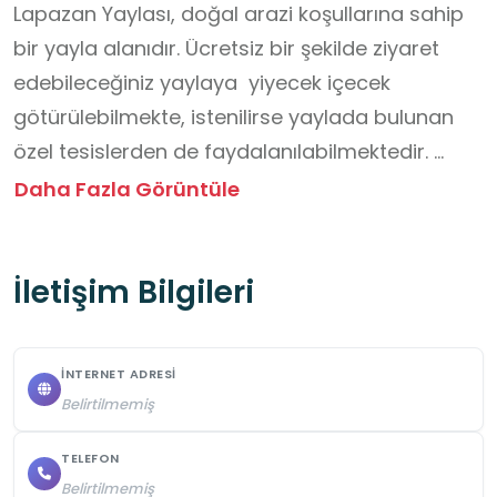
Lapazan Yaylası, doğal arazi koşullarına sahip 
bir yayla alanıdır. Ücretsiz bir şekilde ziyaret 
edebileceğiniz yaylaya  yiyecek içecek 
götürülebilmekte, istenilirse yaylada bulunan 
özel tesislerden de faydalanılabilmektedir. 

Gezi esnasında, öğrenciler öğretmen 
Daha Fazla Görüntüle
gözetiminde hareket edecek, yürüyüş 
güzergâhından ayrılmayacak ve su kenarı ile 
İletişim Bilgileri
eğimli bölgelerde dikkatli olacaktır. Bitki 
örtüsüne zarar verilmemesi, hayvanlara 
yaklaşılmaması ve çevreye atık bırakılmaması 
İNTERNET ADRESI
esastır. Kaygan zemin, hava değişiklikleri ve 
Belirtilmemiş
yüksek rakım dikkate alınarak uygun ayakkabı 
ve kıyafet tercih edilecektir. Öğrenciler kalabalık 
TELEFON
Belirtilmemiş
alanlarda düzenli ilerleyecek, görevli ve 