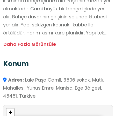
kısmında bahçe içinde Lala Paşa'nın mezarı yer
almaktadır. Cami büyük bir bahçe içinde yer
alır. Bahçe duvarının girişinin solunda kitabesi
yer alır. Yapı sekizgen kasnaklı kubbe ile
örtülüdür. Harim kısmı kare planlıdır. Yapı tek
kubbelidir. Kubbeye geçiş elemanı
Daha Fazla Görüntüle
pandantiflidir. Yapının malzemesi taş ve tuğla
almaşık duvar tekniği ile örülmüştür.
Konum
Adres:
Lale Paşa Camii, 3506 sokak, Mutlu
Mahallesi, Yunus Emre, Manisa, Ege Bölgesi,
45451, Türkiye
+