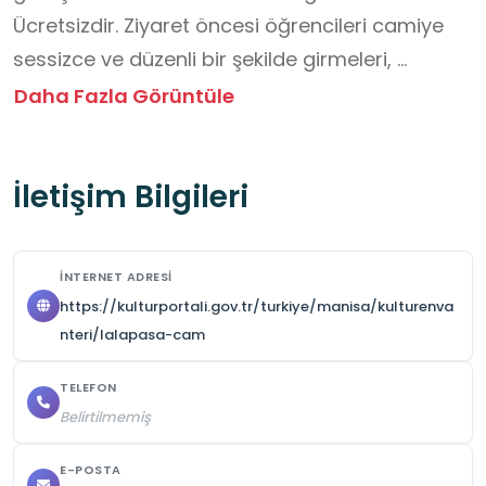
Ücretsizdir. Ziyaret öncesi öğrencileri camiye 
sessizce ve düzenli bir şekilde girmeleri, 
ayakkabılarını çıkarıp düzenli şekilde 
Daha Fazla Görüntüle
ayakkabılığa koymaları, içeride koşmamaları, 
oyun oynamamaları, yüksek sesle 
İletişim Bilgileri
konuşmamaları, bilgilendirme yapan kişiyi 
dikkatle dinlemeleri, fotoğraf çekerken saygılı 
olmaları, Kur’an-ı Kerim ve dini eşyalara 
İNTERNET ADRESI
dokunurken dikkatli ve özenli olmaları, çöplerini 
https://kulturportali.gov.tr/turkiye/manisa/kulturenva
dışarıdaki kutulara atmaları, camiyi temiz 
nteri/lalapasa-cam
bırakmaları, ibadet edenlere saygı göstermeleri 
TELEFON
konusunda bilgilendiriniz.
Belirtilmemiş
E-POSTA