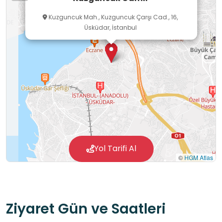
Kuzguncuk Mah., Kuzguncuk Çarşı Cad., 16,
Üsküdar, İstanbul
Yol Tarifi Al
©
HGM Atlas
Ziyaret Gün ve Saatleri