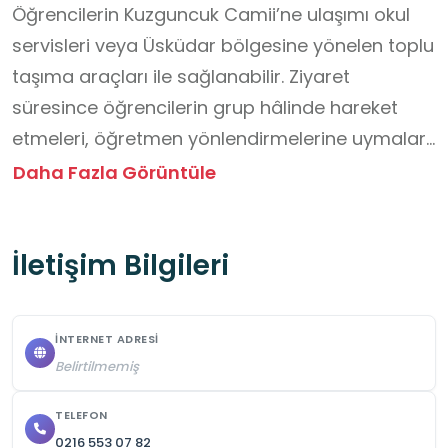
Öğrencilerin Kuzguncuk Camii’ne ulaşımı okul 
servisleri veya Üsküdar bölgesine yönelen toplu 
taşıma araçları ile sağlanabilir. Ziyaret 
süresince öğrencilerin grup hâlinde hareket 
etmeleri, öğretmen yönlendirmelerine uymaları 
ve ibadet saatleri dışında uygun zamanlarda 
Daha Fazla Görüntüle
alana giriş yapmaları gerekmektedir. Camiye 
giriş ücretsizdir. İç mekânda sessiz olunması, 
İletişim Bilgileri
ibadet eden kişilere saygı gösterilmesi, 
belirlenmiş alanlar dışında dolaşılmaması ve 
fotoğraf çekimine ilişkin kurallara riayet 
İNTERNET ADRESI
edilmesi önem taşır. Öğrencilerin mekâna 
Belirtilmemiş
uygun kıyafetlerle gelmeleri, kişisel eşyalarını 
düzenli biçimde taşımaları ve çevredeki dar 
TELEFON
0216 553 07 82