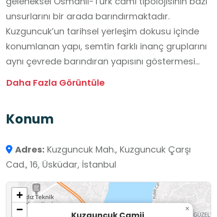
geleneksel Osmanlı-Türk cami tipolojisinin bazı
unsurlarını bir arada barındırmaktadır.
Kuzguncuk’un tarihsel yerleşim dokusu içinde
konumlanan yapı, semtin farklı inanç gruplarını
aynı çevrede barındıran yapısını göstermesi
bakımından kültürel açıdan anlamlı bir örnektir.
Daha Fazla Görüntüle
Okul dışı öğrenme ortamı olarak cami,
öğrencilerin ibadet mekânlarının toplumsal
Konum
işlevlerini, mimari düzenlemelerini ve mahalle
yaşamı ile ilişkilerini yerinde gözlemlemelerine
Adres:
Kuzguncuk Mah., Kuzguncuk Çarşı
imkân tanımakta; disiplinlerarası bir perspektif
Cad., 16, Üsküdar, İstanbul
ile kültürel miras, mekânsal farkındalık, değer
eğitimi ve toplumsal yaşam üzerine inceleme
+
yapmalarını desteklemektedir.
−
×
Kuzguncuk Camii