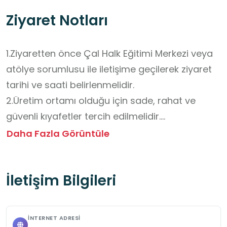
Ziyaret Notları
1.Ziyaretten önce Çal Halk Eğitimi Merkezi veya 
atölye sorumlusu ile iletişime geçilerek ziyaret 
tarihi ve saati belirlenmelidir.

2.Üretim ortamı olduğu için sade, rahat ve 
güvenli kıyafetler tercih edilmelidir.

3.Atölye içinde hijyen kurallarına dikkat edilmeli, 
Daha Fazla Görüntüle
çalışma alanlarına izinsiz girilmemelidir.

4.Görsel kayıt yapılmadan önce yetkililerden 
İletişim Bilgileri
izin alınmalıdır.

5.Üretimde çalışan kursiyerlerin kişisel 
mahremiyetine saygı gösterilmelidir.

İNTERNET ADRESI
6.Rehber öğretmen veya sorumlu kişi eşliğinde 