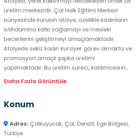
Atölyesi, yerel kalkınmayı destekleyen örnek bir
üretim merkezidir. Çal Halk Eğitimi Merkezi
bünyesinde kurulan atölye, özellikle kadınların
istihdamına katkı sağlamayı ve mesleki
becerilerini geliştirmeyi amaçlamaktadır.
Atölyede sekiz kadın kursiyer görev almakta ve
promosyon amaçlı şapka üretimi
yapılmaktadır. Bu üretim süreci, katılımcıların
hem el becerilerini geliştirmelerini hem de
Daha Fazla Görüntüle
ekonomik gelir elde etmelerini sağlamaktadır.
Eğitim ve üretimi bir araya getiren bu model,
Konum
bölge halkına yeni bir istihdam alanı sunarken
aynı zamanda girişimcilik ruhunu da teşvik
Adres:
Çalkuyucak, Çal, Denizli, Ege Bölgesi,
etmektedir.
Türkiye
Kuyucak Şapka Üretim Atölyesi, modern üretim