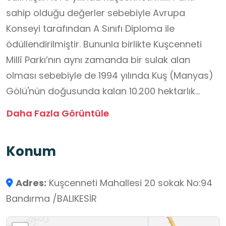
sahip olduğu değerler sebebiyle Avrupa
Konseyi tarafından A Sınıfı Diploma ile
ödüllendirilmiştir. Bununla birlikte Kuşcenneti
Millî Parkı’nın aynı zamanda bir sulak alan
olması sebebiyle de 1994 yılında Kuş (Manyas)
Gölü'nün doğusunda kalan 10.200 hektarlık
bölümü, 1998 yılında ise gölün tamamı (20.400
Daha Fazla Görüntüle
ha.) Ramsar Alanları Listesine dâhil edilmiştir.
Her yıl milyonlarca kuşun geldiği bir alan olan
Konum
millî park, başta tepeli pelikan olmak üzere
karabatak, küçük karabatak, yeşilbaş,
Adres:
Kuşcenneti Mahallesi 20 sokak No:94
çamurcun, gri balıkçıl, kaşıkçı, çeltikçi, gece
Bandırma /BALIKESİR
balıkçılı, küçük akbalıkçıl, alaca balıkçıl ve
balaban gibi 105 kesin veya muhtemel üreyen