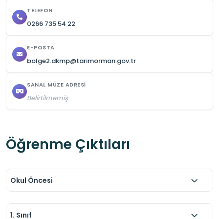
TELEFON
0266 735 54 22
E-POSTA
bolge2.dkmp@tarimorman.gov.tr
SANAL MÜZE ADRESI
Belirtilmemiş
Öğrenme Çıktıları
Okul Öncesi
1. Sınıf