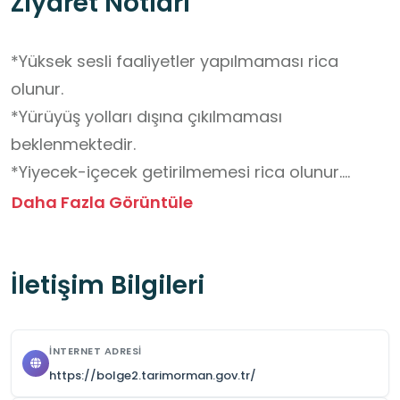
Ziyaret Notları
*Yüksek sesli faaliyetler yapılmaması rica 
olunur. 

*Yürüyüş yolları dışına çıkılmaması 
beklenmektedir.

*Yiyecek-içecek getirilmemesi rica olunur.

*Önceden randevu alınmalıdır.

Daha Fazla Görüntüle
*Alan giriş ücretli olup eğitim amaçlı gelen okul 
gruplarına ücretsizdir. 

İletişim Bilgileri
*En fazla 75 kişilik gruplar kabul edilmektedir.

*Öğrenci güvenliği için görevlilerin talimatlarına 
uyulmalıdır.

İNTERNET ADRESI
*Okul gezilerindeki tüm güvenlik önlemleri okul 
https://bolge2.tarimorman.gov.tr/
tarafından sağlanmalıdır.