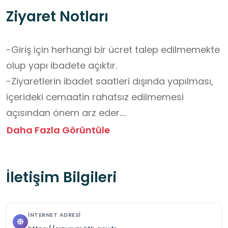
Ziyaret Notları
-Giriş için herhangi bir ücret talep edilmemekte 
olup yapı ibadete açıktır.

-Ziyaretlerin ibadet saatleri dışında yapılması, 
içerideki cemaatin rahatsız edilmemesi 
açısından önem arz eder.

-Camiye girişlerde ayakkabıların çıkarılması ve 
Daha Fazla Görüntüle
kıyafetlerin dini mekân adabına uygun (omuz 
ve dizleri örtecek şekilde) olması 
İletişim Bilgileri
gerekmektedir.

-İç mekândaki orijinal taş işçiliğini ve kubbe 
süslemelerini incelemek için yanınızda düşük 
İNTERNET ADRESI
ışıkta iyi çekim yapan bir cihaz bulundurmanız 