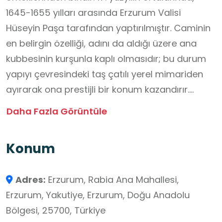
1645-1655 yılları arasında Erzurum Valisi
Hüseyin Paşa tarafından yaptırılmıştır. Caminin
en belirgin özelliği, adını da aldığı üzere ana
kubbesinin kurşunla kaplı olmasıdır; bu durum
yapıyı çevresindeki taş çatılı yerel mimariden
ayırarak ona prestijli bir konum kazandırır.
Mimarisi incelendiğinde, kare planlı bir ana
Daha Fazla Görüntüle
mekanın üzerine oturan, köşelerde tromplarla
desteklenen büyük bir merkezi kubbe göze
Konum
çarpar. Kesme taştan inşa edilen yapının
önünde, üç kubbeli bir son cemaat yeri ve zarif
Adres:
Erzurum, Rabia Ana Mahallesi,
bir minaresi bulunmaktadır. Caminin iç mekânı,
Erzurum, Yakutiye, Erzurum, Doğu Anadolu
Erzurum’un yerel taş işçiliği ve sade
Bölgesi, 25700, Türkiye
süslemeleriyle huzurlu bir atmosfer sunar.