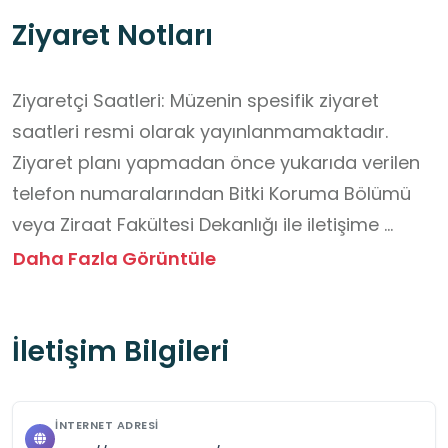
Ziyaret Notları
Ziyaretçi Saatleri: Müzenin spesifik ziyaret 
saatleri resmi olarak yayınlanmamaktadır. 
Ziyaret planı yapmadan önce yukarıda verilen 
telefon numaralarından Bitki Koruma Bölümü 
veya Ziraat Fakültesi Dekanlığı ile iletişime 
geçerek güncel ziyaret saatleri ve koşulları 
Daha Fazla Görüntüle
hakkında bilgi almanız önemle rica olunur. 
Genellikle mesai saatleri içerisinde hizmet 
İletişim Bilgileri
vermesi beklenmektedir.

Ziyaretçi Notları ve Gezi Sırasında Dikkat 
İNTERNET ADRESI
Edilmesi Gerekenler
