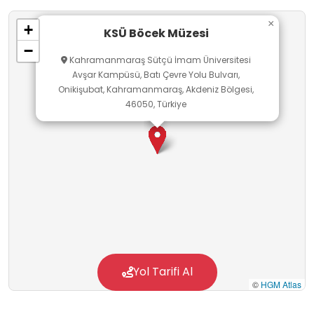
"Kahramanmaraşensis" gibi yerel türlerin de
×
+
bulunduğu koleksiyon, bölgenin zengin
KSÜ Böcek Müzesi
−
faunasını bilimsel bir çerçevede sunar.
Kahramanmaraş Sütçü İmam Üniversitesi
Avşar Kampüsü, Batı Çevre Yolu Bulvarı,
Onikişubat, Kahramanmaraş, Akdeniz Bölgesi,
46050, Türkiye
Yol Tarifi Al
©
HGM Atlas