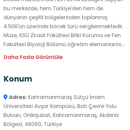
bu merkezde, hem Türkiye'den hem de
dünyanın çeşitli bölgelerinden toplanmış
4.500'ün üzerinde böcek türü sergilenmektedir.
Müze, KSÜ Ziraat Fakültesi Bitki Koruma ve Fen
Fakültesi Biyoloji Bölümü öğretim elemanlarının
özverili çalışmalarıyla kurulmuştur. Koleksiyon,
Daha Fazla Görüntüle
bilimsel araştırmalar için önemli bir materyal
kaynağı olmasının yanı sıra, ilkokuldan
Konum
üniversiteye kadar her yaştan öğrenci ve doğa
meraklıları için eşsiz bir öğrenme ortamı
Adres:
Kahramanmaraş Sütçü İmam
sunmaktadır. Biyolojik çeşitliliğin önemini gözler
Üniversitesi Avşar Kampüsü, Batı Çevre Yolu
önüne seren müze, ziyaretçilerine böceklerin
Bulvarı, Onikişubat, Kahramanmaraş, Akdeniz
gizemli ve renkli dünyasını keşfetme fırsatı tanır.
Bölgesi, 46050, Türkiye
Aralarında literatüre yeni kazandırılmış