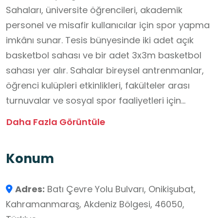
Sahaları, üniversite öğrencileri, akademik
personel ve misafir kullanıcılar için spor yapma
imkânı sunar. Tesis bünyesinde iki adet açık
basketbol sahası ve bir adet 3x3m basketbol
sahası yer alır. Sahalar bireysel antrenmanlar,
öğrenci kulüpleri etkinlikleri, fakülteler arası
turnuvalar ve sosyal spor faaliyetleri için
kullanılmaktadır.
Daha Fazla Görüntüle
Sahaların kullanımı için önceden rezervasyon
yapılması önerilir. Sporcuların güvenliği
Konum
açısından uygun spor ayakkabı ve kıyafet
zorunludur. Açık hava sahaları, hava koşullarına
Adres:
Batı Çevre Yolu Bulvarı, Onikişubat,
bağlı olarak hizmet verir. Sahalar, takım
Kahramanmaraş, Akdeniz Bölgesi, 46050,
çalışması, stratejik düşünme, liderlik ve fiziksel