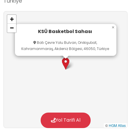
Türkiye
gelişim gibi becerilerin desteklenmesine katkı
sağladığı için okul dışı öğrenme ortamı olarak
+
da değerlidir.
−
×
KSÜ Basketbol Sahası
Batı Çevre Yolu Bulvarı, Onikişubat,
Kahramanmaraş, Akdeniz Bölgesi, 46050, Türkiye
Yol Tarifi Al
©
HGM Atlas