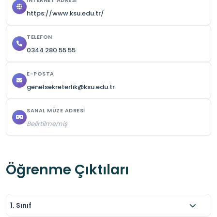
İNTERNET ADRESI
https://www.ksu.edu.tr/
TELEFON
0344 280 55 55
E-POSTA
genelsekreterlik@ksu.edu.tr
SANAL MÜZE ADRESI
Belirtilmemiş
Öğrenme Çıktıları
1. Sınıf