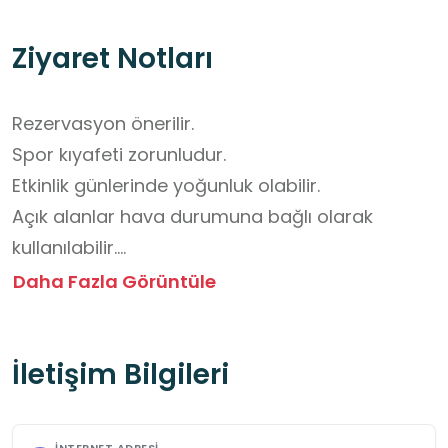
Ziyaret Notları
Rezervasyon önerilir.

Spor kıyafeti zorunludur.

Etkinlik günlerinde yoğunluk olabilir.

Açık alanlar hava durumuna bağlı olarak 
kullanılabilir.

Ziyaret Saatleri: Hafta içi 08.00–22.00 arası 
Daha Fazla Görüntüle
açıktır. Hafta sonu programlara göre 
değişebilir.
İletişim Bilgileri