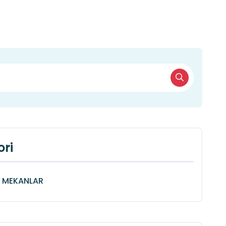
ri
Î MEKANLAR