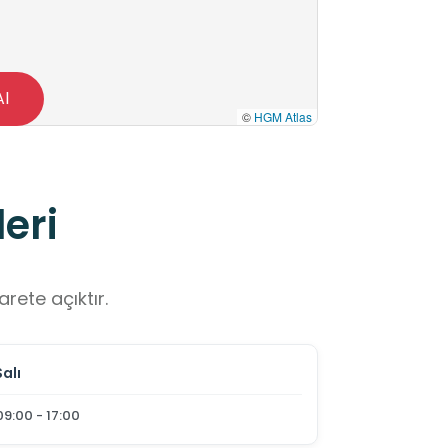
Al
©
HGM Atlas
eri
rete açıktır.
Salı
09:00 - 17:00