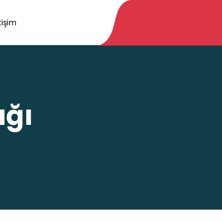
tişim
ağı