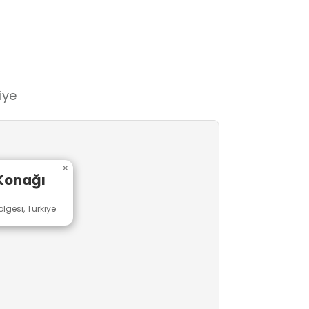
iye
×
Konağı
gesi, Türkiye