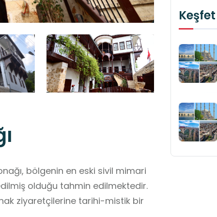
Keşfet
ğı
onağı, bölgenin en eski sivil mimari
a edilmiş olduğu tahmin edilmektedir.
k ziyaretçilerine tarihi-mistik bir