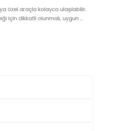
özel araçla kolayca ulaşılabilir. 

 için dikkatli olunmalı, uygun 
nerilir. Çevrede küçük kafe ve 
 detaylı bilgi almak için rehberlik 
lenebilir.

ı yasak olabilir, görevlilerden bilgi 
zarar vermemek için eşyalara 