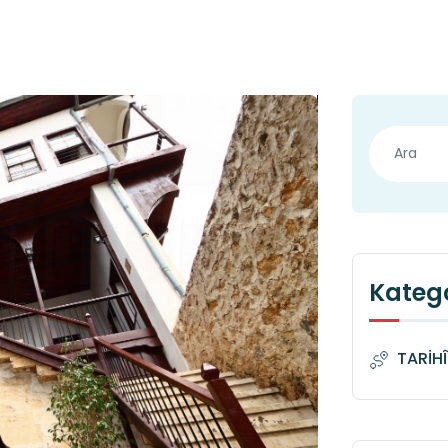
Katego
TARİH