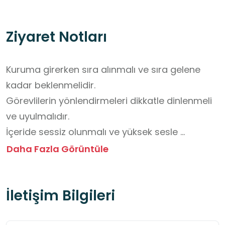
Ziyaret Notları
Kuruma girerken sıra alınmalı ve sıra gelene 
kadar beklenmelidir.

Görevlilerin yönlendirmeleri dikkatle dinlenmeli 
ve uyulmalıdır.

İçeride sessiz olunmalı ve yüksek sesle 
konuşulmamalıdır.

Daha Fazla Görüntüle
Kurum içindeki eşyalar dikkatli kullanılmalıdır.

İzin verilmeden fotoğraf ve video 
İletişim Bilgileri
çekilmemelidir.

Öğretmenlerin uyarıları dikkate alınmalı ve 