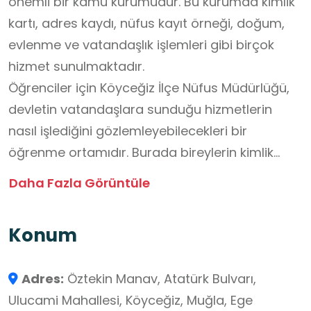
önemli bir kamu kurumudur. Bu kurumda kimlik
kartı, adres kaydı, nüfus kayıt örneği, doğum,
evlenme ve vatandaşlık işlemleri gibi birçok
hizmet sunulmaktadır.
Öğrenciler için Köyceğiz İlçe Nüfus Müdürlüğü,
devletin vatandaşlara sunduğu hizmetlerin
nasıl işlediğini gözlemleyebilecekleri bir
öğrenme ortamıdır. Burada bireylerin kimlik
bilgilerinin nasıl kayıt altına alındığı,
Daha Fazla Görüntüle
güncellendiği ve korunduğu hakkında bilgi
edinilebilir.
Konum
Adres:
Öztekin Manav, Atatürk Bulvarı,
Ulucami Mahallesi, Köyceğiz, Muğla, Ege