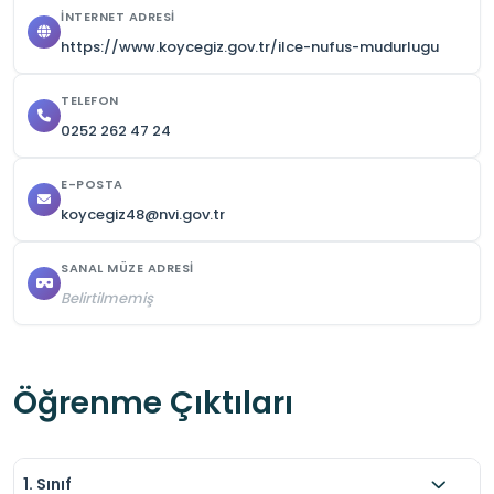
birlikte hareket edilmelidir.

İNTERNET ADRESI
Güvenlik kurallarına dikkat edilmeli ve kurallara 
https://www.koycegiz.gov.tr/ilce-nufus-mudurlugu
uyulmalıdır.
TELEFON
0252 262 47 24
E-POSTA
koycegiz48@nvi.gov.tr
SANAL MÜZE ADRESI
Belirtilmemiş
Öğrenme Çıktıları
1. Sınıf