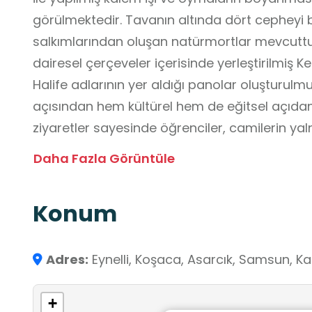
görülmektedir. Tavanın altında dört cephey
salkımlarından oluşan natürmortlar mevcuttu
dairesel çerçeveler içerisinde yerleştirilmiş
Halife adlarının yer aldığı panolar oluşturulmu
açısından hem kültürel hem de eğitsel açıda
ziyaretler sayesinde öğrenciler, camilerin ya
olmadığını; aynı zamanda toplumsal dayanış
Daha Fazla Görüntüle
sürekliliğin önemli merkezleri olduğunu yerind
Mimari yapı, süslemeler, hat sanatı ve tarihî 
Konum
estetik algıları ve tarih bilinci gelişirken, din
aktarılır. Ayrıca cami ziyaretleri, öğrencilerin
kültürü ve toplumsal kurallara uyum gibi değerl
Adres:
Eynelli, Koşaca, Asarcık, Samsun, Ka
+