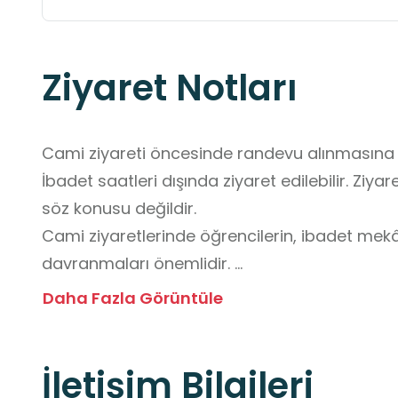
Ziyaret Notları
Cami ziyareti öncesinde randevu alınmasına g
İbadet saatleri dışında ziyaret edilebilir. Ziya
söz konusu değildir. 

Cami ziyaretlerinde öğrencilerin, ibadet mekân
davranmaları önemlidir. 

Ziyaret sırasında sessiz olunmalı ve ibadet ede
Daha Fazla Görüntüle
davranışlardan kaçınılmalıdır. 

Cami içerisinde koşulmamalı, yüksek sesle ko
İletişim Bilgileri
da video çekimi yapılmamalıdır. 
