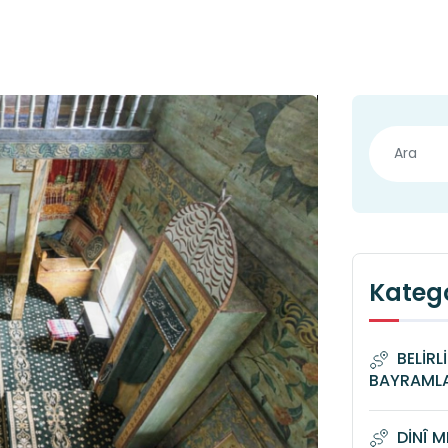
Katego
BELİRL
BAYRAML
DİNÎ 