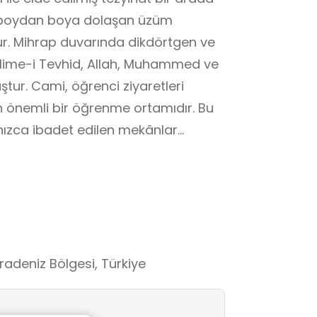
i boydan boya dolaşan üzüm
r. Mihrap duvarında dikdörtgen ve
 Kelime-i Tevhid, Allah, Muhammed ve
ştur. Cami, öğrenci ziyaretleri
n önemli bir öğrenme ortamıdır. Bu
lnızca ibadet edilen mekânlar
manın, paylaşmanın ve kültürel
e gözlemleme fırsatı bulurlar.
unsurlar üzerinden öğrencilerin
î ve ahlaki değerler somut örneklerle
 saygı, hoşgörü, birlikte yaşama
eri içselleştirmelerine katkı sağlar.
radeniz Bölgesi, Türkiye