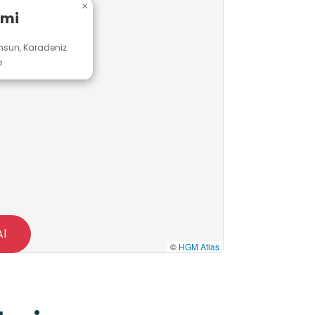
×
ami
amsun, Karadeniz
e
Al
©
HGM Atlas