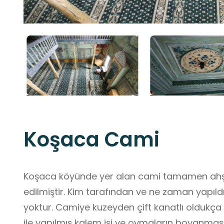
Koşaca Cami
Koşaca köyünde yer alan cami tamamen ahşap malzeme ile yığma olarak inşa
edilmiştir. Kim tarafından ve ne zaman yapıldı
yoktur. Camiye kuzeyden çift kanatlı oldukça s
ile yapılmış kalem işi ve oymaların boyanması 