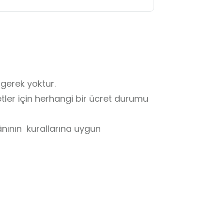
erek yoktur. 

retler için herhangi bir ücret durumu 
ının  kurallarına uygun 
n kişileri rahatsız edecek 
nuşulmamalı ve izinsiz fotoğraf ya 