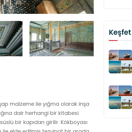
Keşfet
ğına dair herhangi bir kitabesi
üslü bir kapıdan girilir. Kökboyası
ile elde edilmiş tezyinat bir arada