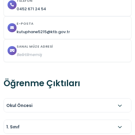
TELEFON
0452 671 24 54
E-POSTA
kutuphane5215@ktb.gov.tr
SANAL MÜZE ADRESI
Belirtilmemiş
Öğrenme Çıktıları
Okul Öncesi
1. Sınıf