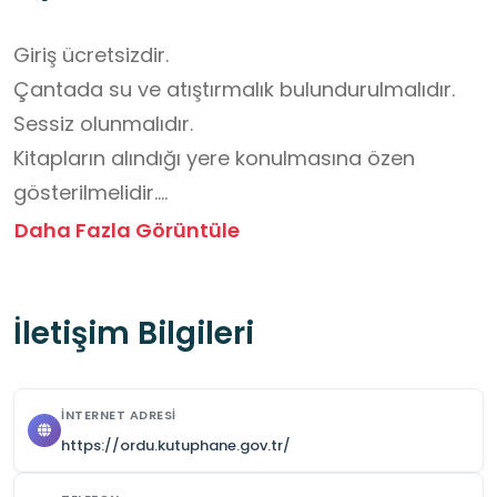
Giriş ücretsizdir. 

Çantada su ve atıştırmalık bulundurulmalıdır. 

Sessiz olunmalıdır.  

Kitapların alındığı yere konulmasına özen 
gösterilmelidir.

Mekânın kurallarına uygun davranılmalıdır.

Daha Fazla Görüntüle
Ziyaret öncesi güncel bilgilendirmeler için 
mekânla iletişime geçilmesi uygun olur.
İletişim Bilgileri
İNTERNET ADRESI
https://ordu.kutuphane.gov.tr/