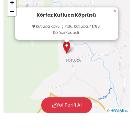
+
sahibi olmasına katkı sağlayacaktır. Ayrıca
−
×
tarihi eserleri koruma bilinci kazanarak yaşadığı
Körfez Kutluca Köprüsü
çevreye karşı duyarlılığı artacaktır.
Kutluca Köyü İç Yolu, Kutluca, 41780
Körfez/Kocaeli
Yol Tarifi Al
©
HGM Atlas