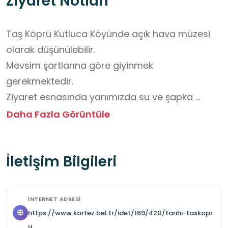
Ziyaret Notları
Taş Köprü Kutluca Köyünde açık hava müzesi 
olarak düşünülebilir.

Mevsim şartlarına göre giyinmek 
gerekmektedir.

Ziyaret esnasında yanımızda su ve şapka 
bulundurmak önemlidir.

Daha Fazla Görüntüle
Hava durumu, zemin kayganlığı, güvenlik şeridi, 
yüksek kenarlar gibi riskler için önlem 
İletişim Bilgileri
alınmalıdır.

Öğrenciler köprünün kenarlarına yaklaşmamalı, 
dereye dikkat edilmelidir.

İNTERNET ADRESI
Fotoğraf için malzemeler önceden hazırlanarak 
https://www.korfez.bel.tr/idet/169/420/tarihi-taskopr
dikkatli çekilmelidir.

u