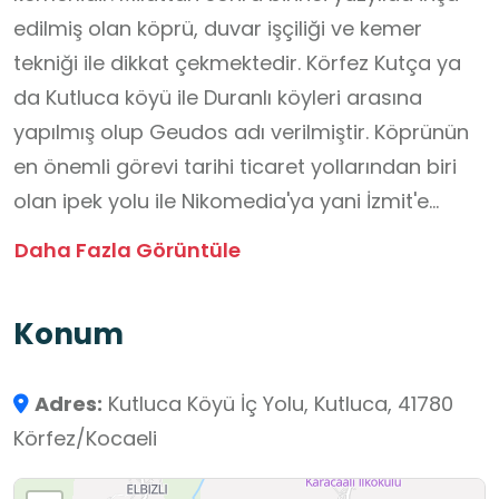
edilmiş olan köprü, duvar işçiliği ve kemer
tekniği ile dikkat çekmektedir. Körfez Kutça ya
da Kutluca köyü ile Duranlı köyleri arasına
yapılmış olup Geudos adı verilmiştir. Köprünün
en önemli görevi tarihi ticaret yollarından biri
olan ipek yolu ile Nikomedia'ya yani İzmit'e
ulaşan yolun üzerinde olan köprü, sonraki
Daha Fazla Görüntüle
yıllarda Taşköprü adıyla anılmaya başlanmıştır.
Bu tarihi mekanın ziyareti ile öğrencilerin
Konum
yaşadıkları bölgedeki kültürel mirası yakından
tanımasına, eski ulaşım yolları hakkında yorum
Adres:
Kutluca Köyü İç Yolu, Kutluca, 41780
yapabilecek ,tarihi mekan ile ilgili bilginin kalıcı
Körfez/Kocaeli
oluşacaktır. Taş köprülerin nasıl yapıldığına dair
genel mühendislik prensipleri hakkında bilgi