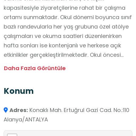
kapasitesiyle ziyaretçilerine rahat bir çalışma
ortamı sunmaktadır. Okul dönemi boyunca sınıf
bazlı randevularla her yaş grubuna özel atölye
çalışmaları ve okuma saatleri düzenlenirken
hafta sonları ise kontenjanlı ve herkese açık
etkinlikler gerçekleştirilmektedir. Okul öncesi
dönemden yetişkinlere kadar geniş bir kitleye
Daha Fazla Görüntüle
hitap eden kataloğa sahip kütüphane, ücretsiz
kablosuz bağlantı ağı (Wi-Fi) ve halkın
Konum
kullanımına açık iki bilgisayarla donatılmıştır.
Kütüphane, eğitim ve kültürün buluşma noktası
Adres:
Konaklı Mah. Ertuğrul Gazi Cad. No.:110
olarak hizmet vermeye devam etmektedir.
Alanya/ANTALYA