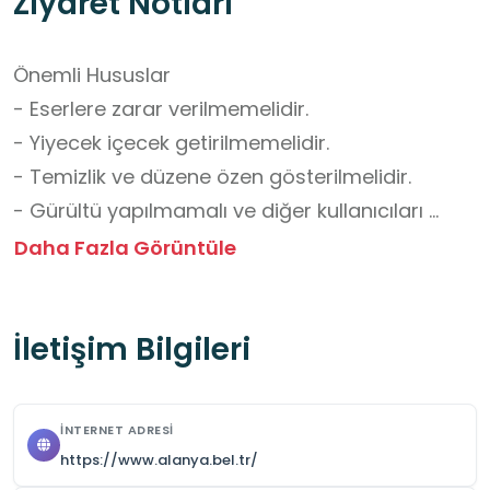
Ziyaret Notları
Önemli Hususlar

- Eserlere zarar verilmemelidir.

- Yiyecek içecek getirilmemelidir.

- Temizlik ve düzene özen gösterilmelidir.

- Gürültü yapılmamalı ve diğer kullanıcıları 
rahatsız edecek davranışlardan kaçınılmalıdır.

Daha Fazla Görüntüle
- Grup ziyaretlerinden önce iletişime geçilerek 
randevu alınmalıdır.

İletişim Bilgileri
Okul Dışı Öğrenme Ortamları Yönünden 
Kazanımlar

İNTERNET ADRESI
- Bireysel Öğrenme ve Araştırma

https://www.alanya.bel.tr/
Öğrenciler, kendi ilgi alanlarına göre bilgiye 