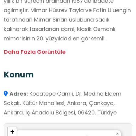
yıllık bir sürecin ardından 1987'de ibadete
açılmıştır. Mimar Hüsrev Tayla ve Fatin Uluengin
tarafından Mimar Sinan üslubuna sadık
kalınarak tasarlanan cami, klasik Osmanlı
mimarisinin 20. yüzyıldaki en görkemli
örneklerinden biridir. 88 metre uzunluğundaki
Daha Fazla Görüntüle
dört zarif minaresi, ana kubbesi ve yarım
kubbeleriyle estetik bir bütünlük sunar. İç
Konum
mekânda kullanılan mermer işçiliği, İznik
çinilerini andıran süslemeler, vitraylar ve
Adres:
Kocatepe Camii, Dr. Mediha Eldem
devasa avizeler dikkat çekicidir. Cami
Sokak, Kültür Mahallesi, Ankara, Çankaya,
kompleksi, ibadet alanının yanı sıra konferans
Ankara, İç Anadolu Bölgesi, 06420, Türkiye
salonu, kütüphane, alışveriş merkezi ve idari
birimleri de barındırır.
+
×