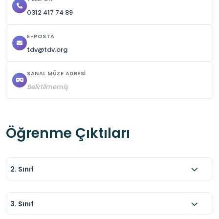
0312 417 74 89
E-POSTA
tdv@tdv.org
SANAL MÜZE ADRESI
Belirtilmemiş
Öğrenme Çıktıları
2. Sınıf
3. Sınıf