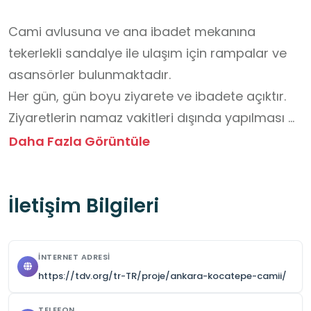
Cami avlusuna ve ana ibadet mekanına 
tekerlekli sandalye ile ulaşım için rampalar ve 
asansörler bulunmaktadır.

Her gün, gün boyu ziyarete ve ibadete açıktır. 
Ziyaretlerin namaz vakitleri dışında yapılması 
tavsiye edilir.

Daha Fazla Görüntüle
Giriş ücretsizdir. 

Ziyaretçilerin kıyafet kurallarına uyması 
İletişim Bilgileri
(kadınlar için başörtüsü, uzun ve bol giysiler) 
beklenir. 

Cami altında ücretli bir otopark mevcuttur.
İNTERNET ADRESI
https://tdv.org/tr-TR/proje/ankara-kocatepe-camii/
TELEFON