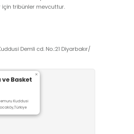
için tribünler mevcuttur.
ddusi Demli cd. No.:21 Diyarbakır/
×
 ve Basket
 Memuru Kuddusi
Kocaköy,Türkiye