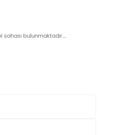
l sahası bulunmaktadır.

 mevcuttur.