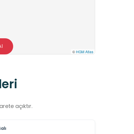
Al
©
HGM Atlas
eri
rete açıktır.
Salı