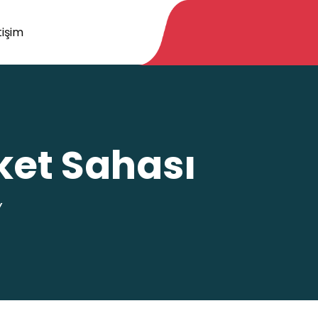
tişim
ket Sahası
Y