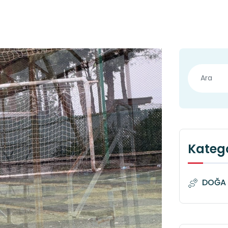
Katego
DOĞA 