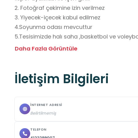
2. Fotoğraf çekimine izin verilmez 

3. Yiyecek-içecek kabul edilmez 

4.Soyunma odası mevcuttur 

5.Tesisimizde halı saha ,basketbol ve voleybo
İlgili branşın gerektirdiği ekipmanlar salonda
Daha Fazla Görüntüle
İletişim Bilgileri
İNTERNET ADRESI
Belirtilmemiş
TELEFON
4122289007