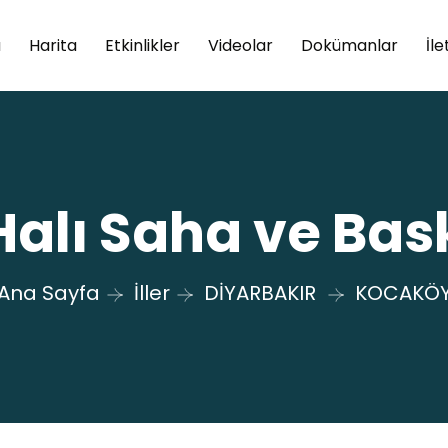
a
Harita
Etkinlikler
Videolar
Dokümanlar
İle
alı Saha ve Bas
Ana Sayfa
İller
DİYARBAKIR
KOCAKÖ