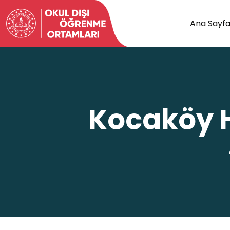
Ana Sayf
Kocaköy H