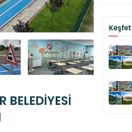
Keşfet
 BELEDİYESİ
I