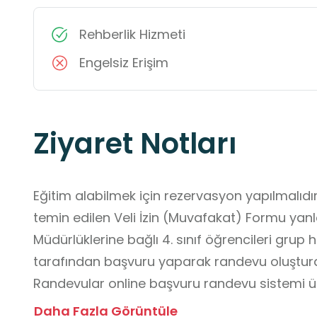
Rehberlik Hizmeti
Engelsiz Erişim
Ziyaret Notları
Eğitim alabilmek için rezervasyon yapılmalıdır.
temin edilen Veli İzin (Muvafakat) Formu yanlar
Müdürlüklerine bağlı 4. sınıf öğrencileri grup
tarafından başvuru yaparak randevu oluşturab
Randevular online başvuru randevu sistemi üz
Velilerinden Onaylı İzin (Muvafakat) Formu ya
Daha Fazla Görüntüle