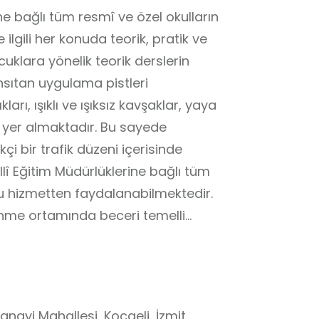
ne bağlı tüm resmî ve özel okulların
ilgili her konuda teorik, pratik ve
cuklara yönelik teorik derslerin
yansıtan uygulama pistleri
arı, ışıklı ve ışıksız kavşaklar, yaya
ar yer almaktadır. Bu sayede
kçi bir trafik düzeni içerisinde
lî Eğitim Müdürlüklerine bağlı tüm
 bu hizmetten faydalanabilmektedir.
renme ortamında beceri temelli
neyimsel öğrenme süreçlerine katkı
nayi Mahallesi, Kocaeli, İzmit,