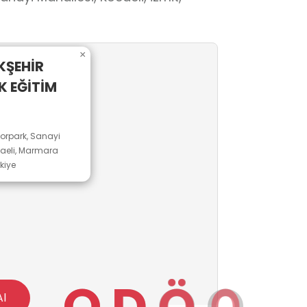
×
KŞEHİR
K EĞİTİM
orpark, Sanayi
ocaeli, Marmara
kiye
O
D
Ö
O
Al