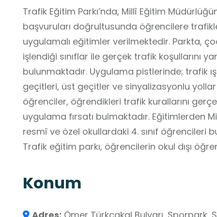
Trafik Eğitim Parkı’nda, Millî Eğitim Müdürlüğü
başvuruları doğrultusunda öğrencilere trafikle 
uygulamalı eğitimler verilmektedir. Parkta, ço
işlendiği sınıflar ile gerçek trafik koşullarını 
bulunmaktadır. Uygulama pistlerinde; trafik ışıkl
geçitleri, üst geçitler ve sinyalizasyonlu yoll
öğrenciler, öğrendikleri trafik kurallarını gerçe
uygulama fırsatı bulmaktadır. Eğitimlerden Mil
resmî ve özel okullardaki 4. sınıf öğrencileri
Trafik eğitim parkı, öğrencilerin okul dışı öğ
eğitim almalarına, yaşamla bütünleşik ve de
sağlamaktadır.
Konum
Adres:
Ömer Türkçakal Bulvarı, Sporpark, Sa