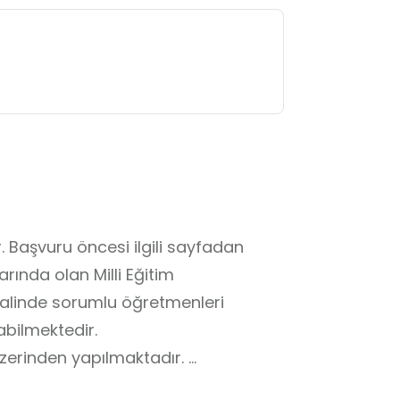
 Başvuru öncesi ilgili sayfadan 
ında olan Milli Eğitim 
 halinde sorumlu öğretmenleri 
ilmektedir. 

erinden yapılmaktadır. 

nlarında bulunan öğrenciler 