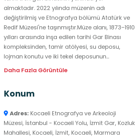
almaktadır. 2022 yılında müzenin adı
değiştirilmiş ve Etnografya bölümü Atatürk ve
Redif Müzesi'ne taşınmıştır.Müze alanı, 1873–1910
yılları arasında inşa edilen tarihi Gar Binası
kompleksinden, tamir atölyesi, su deposu,
lojman konutu ve iki tekel deposunun
birleştirilmesiyle oluşturulan sergi salonlarından
Daha Fazla Görüntüle
ibarettir. Yapının mimarı Alman asıllı Otto
Ritter’dir. 2004 yılında başlayan restorasyon
Konum
çalışmalarının ardından eski tren istasyonu
2007 başlarında müze olarak açılmıştır.Sergi
Adres:
Kocaeli Etnografya ve Arkeoloji
alanı, 2 sikke vitrini ve 18 arkeolojik eser vitrini
Müzesi, İstanbul - Kocaeli Yolu, İzmit Gar, Kozluk
olmak üzere düzenlenmiştir. Müze objeleri,
Mahallesi, Kocaeli, İzmit, Kocaeli, Marmara
kısmen salonlarda, kısmen açık havada müze