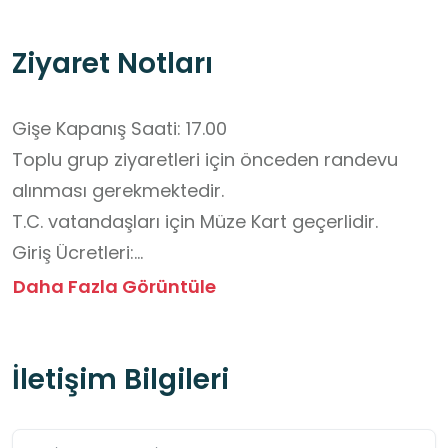
Ziyaret Notları
Gişe Kapanış Saati: 17.00

Toplu grup ziyaretleri için önceden randevu 
alınması gerekmektedir.

T.C. vatandaşları için Müze Kart geçerlidir.

Giriş Ücretleri:

0–18 yaş arası Türkiye Cumhuriyeti vatandaşı 
Daha Fazla Görüntüle
çocuk ve gençler ücretsizdir.

0–8 yaş arası yabancı uyruklu çocuklar 
İletişim Bilgileri
ücretsizdir.

Öğretmenler, öğretmen kimlik kartı 
gösterdiğinde ücretsiz giriş yapabilir.
