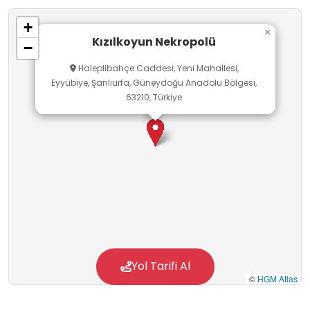
sunduğundan, okul dışı öğrenme ortamı olarak
+
da oldukça zengin bir deneyim sağlar.
×
Kızılkoyun Nekropolü
−
Haleplibahçe Caddesi, Yeni Mahallesi,
Eyyübiye, Şanlıurfa, Güneydoğu Anadolu Bölgesi,
63210, Türkiye
Yol Tarifi Al
©
HGM Atlas