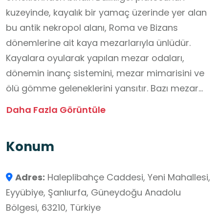
kuzeyinde, kayalık bir yamaç üzerinde yer alan
bu antik nekropol alanı, Roma ve Bizans
dönemlerine ait kaya mezarlarıyla ünlüdür.
Kayalara oyularak yapılan mezar odaları,
dönemin inanç sistemini, mezar mimarisini ve
ölü gömme geleneklerini yansıtır. Bazı mezar
odalarında bulunan kabartmalar, yazıtlar ve
Daha Fazla Görüntüle
süslemeler, bölgedeki sanat anlayışı ve
toplumsal yapı hakkında önemli ipuçları sunar.
Konum
Günümüzde restore edilerek ziyarete açılan
Kızılkoyun Nekropolü, hem arkeolojik hem de
Adres:
Haleplibahçe Caddesi, Yeni Mahallesi,
kültürel açıdan büyük bir değere sahiptir.
Eyyübiye, Şanlıurfa, Güneydoğu Anadolu
Öğrenciler için tarihî dönemlerin yaşam
Bölgesi, 63210, Türkiye
biçimlerini yerinde gözlemleme fırsatı