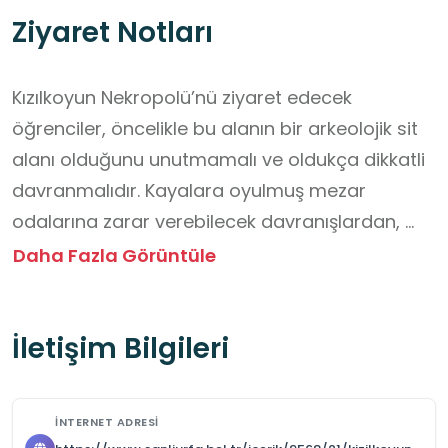
Ziyaret Notları
Kızılkoyun Nekropolü’nü ziyaret edecek 
öğrenciler, öncelikle bu alanın bir arkeolojik sit 
alanı olduğunu unutmamalı ve oldukça dikkatli 
davranmalıdır. Kayalara oyulmuş mezar 
odalarına zarar verebilecek davranışlardan, 
taşlara dokunmaktan veya herhangi bir 
Daha Fazla Görüntüle
kalıntıya müdahale etmekten kesinlikle 
kaçınılmalıdır. Ziyaret sırasında rehberin veya 
İletişim Bilgileri
öğretmenin yönlendirmeleri dikkatle dinlenmeli, 
belirlenen yürüyüş yollarının dışına 
çıkılmamalıdır. Fotoğraf çekmek isteyen 
İNTERNET ADRESI
öğrenciler, flaş kullanmamaya ve çevreye 