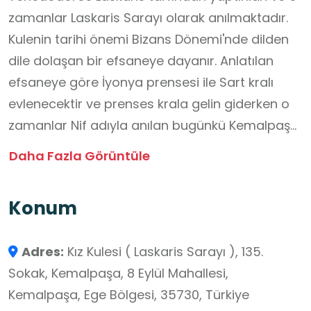
zamanlar Laskaris Sarayı olarak anılmaktadır.
Kulenin tarihi önemi Bizans Dönemi'nde dilden
dile dolaşan bir efsaneye dayanır. Anlatılan
efsaneye göre İyonya prensesi ile Sart kralı
evlenecektir ve prenses krala gelin giderken o
zamanlar Nif adıyla anılan bugünkü Kemalpaşa
ilçesinde kralın öldüğü haberini alır ve bu
Daha Fazla Görüntüle
üzüntülü haber sonrasında prenses buraya bir
saray yapılmasını emreder. Bina beyaz ve
Konum
kırmızı tuğlalardan yapılmış üç katlı tarihî bir
yapıdır. Kemalpaşa ilçesinin girişinden net
Adres:
Kız Kulesi ( Laskaris Sarayı ), 135.
olarak görülebilen Kemalpaşa Kız Kulesi,
Sokak, Kemalpaşa, 8 Eylül Mahallesi,
zamanla Kemalpaşa ilçesinin sembolü hâline
Kemalpaşa, Ege Bölgesi, 35730, Türkiye
gelmiştir.