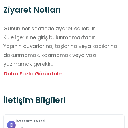
Ziyaret Notları
Günün her saatinde ziyaret edilebilir. 

Kule içerisine giriş bulunmamaktadır.

Yapının duvarlarına, taşlarına veya kapılarına 
dokunmamak, kazımamak veya yazı 
yazmamak gerekir.

Tarihi kalıntılardan parça almak kesinlikle 
Daha Fazla Görüntüle
yasaktır.

Eğer içeride ziyaret edilen alanlar varsa, 
İletişim Bilgileri
ayrılmış geçiş yollarının dışına çıkılmamalıdır.

Öğrenciler küçük gruplara ayrılarak öğretmen 
veya sorumlu gözetiminde gezmelidir.

İNTERNET ADRESI
Merdivenler, yüksek alanlar veya yıkık kısımlar 