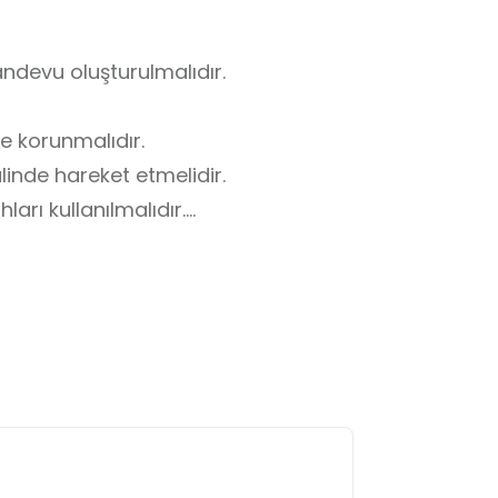
andevu oluşturulmalıdır.

e korunmalıdır.

nde hareket etmelidir.

rı kullanılmalıdır.

h edilmelidir.

vre temizliği korunmalıdır.

leri dikkate alınmalıdır.
