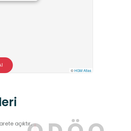
Al
©
HGM Atlas
eri
O
D
Ö
O
rete açıktır.