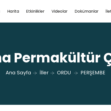
a
Harita
Etkinlikler
Videolar
Dokümanlar
İle
a Permakültür Çi
Ana Sayfa
İller
ORDU
PERŞEMBE