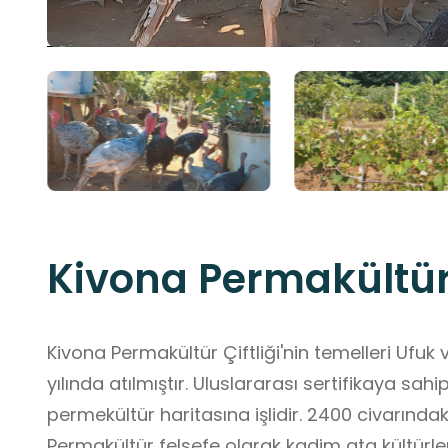
Kivona Permakültür 
Kivona Permakültür Çiftliği'nin temelleri Ufuk ve Güler KELEŞ tarafından 2019
yılında atılmıştır. Uluslararası sertifikaya sahip 
permekültür haritasına işlidir. 2400 civarındaki
Permakültür felsefe olarak kadim ata kültürle