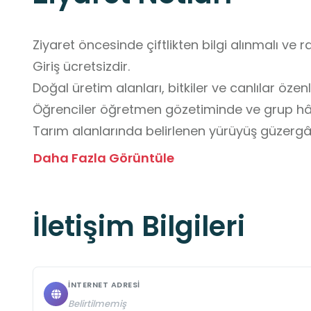
Ziyaret öncesinde çiftlikten bilgi alınmalı ve r
Giriş ücretsizdir.

Doğal üretim alanları, bitkiler ve canlılar özenl
Öğrenciler öğretmen gözetiminde ve grup hâli
Tarım alanlarında belirlenen yürüyüş güzergâhla
Mevsime uygun kıyafet ve rahat ayakkabı terci
Daha Fazla Görüntüle
Ortamın doğal yapısına uygun davranılmalı, çe
Görevli personelin bilgilendirme ve yönlendirme
İletişim Bilgileri
Çantada su ve atıştırmalık bulundurulmalıdır.
İNTERNET ADRESI
Belirtilmemiş