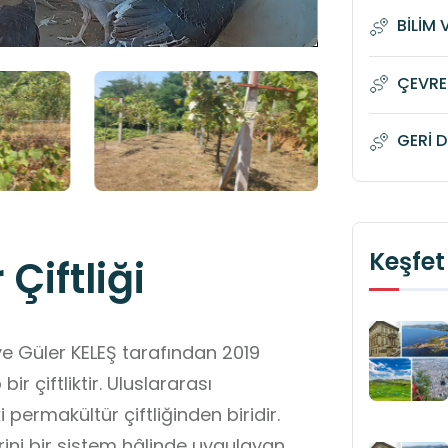
BİLİM 
ÇEVRE
GERİ 
Keşfet
Çiftliği
bir çiftliktir. Uluslararası
 permakültür çiftliğinden biridir.
rini bir sistem hâlinde uygulayan