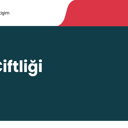
tişim
ftliği