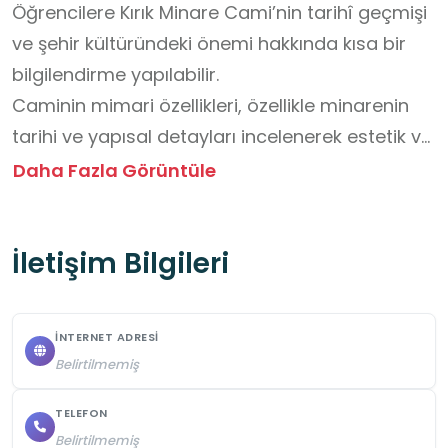
Öğrencilere Kırık Minare Cami’nin tarihî geçmişi 
ve şehir kültüründeki önemi hakkında kısa bir 
bilgilendirme yapılabilir.

Caminin mimari özellikleri, özellikle minarenin 
tarihi ve yapısal detayları incelenerek estetik ve 
tarih farkındalığı kazandırılabilir.

Daha Fazla Görüntüle
Tarihî yapıların korunmasının önemi 
vurgulanarak taşlara veya duvarlara zarar 
İletişim Bilgileri
verilmemesi gerektiği hatırlatılabilir.

Ziyaret sırasında öğrencilerin sessiz, saygılı ve 
düzenli bir tutum sergilemeleri sağlanabilir.

İNTERNET ADRESI
Caminin yapılış dönemi ve dönem insanının 
Belirtilmemiş
yaşam tarzı hakkında kısa bilgiler paylaşılabilir.

Öğrencilerin gözlemlerini not almaları veya kısa 
TELEFON
Belirtilmemiş
çizimlerle mimari detayları ifade etmeleri teşvik 