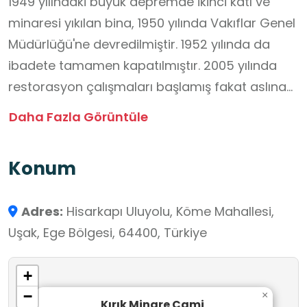
1949 yılındaki büyük depremde ikinci katı ve
minaresi yıkılan bina, 1950 yılında Vakıflar Genel
Müdürlüğü'ne devredilmiştir. 1952 yılında da
ibadete tamamen kapatılmıştır. 2005 yılında
restorasyon çalışmaları başlamış fakat aslına
uygun restore edilmediği gerekçesiyle, Vali
Daha Fazla Görüntüle
Kayhan Kavas tarafından çalışmalar
durdurulmuştur. Aslına uygun olmadan
Konum
kaplanan sıvaların sökülmesiyle Kırık Minare
Camisi nihayet eski haline kavuşmuştur.
Adres:
Hisarkapı Uluyolu, Köme Mahallesi,
Uşak, Ege Bölgesi, 64400, Türkiye
+
−
×
Kırık Minare Cami