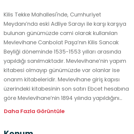
Kilis Tekke Mahallesi'nde, Cumhuriyet
Meydanı’nda eski Adliye Sarayı ile karşı karşıya
bulunan günümüzde cami olarak kullanılan
Mevlevihane Canbolat Paşa’nın Kilis Sancak
Beyliği döneminde 1535-1553 yılları arasında
yapıldığı sanılmaktadır. Mevlevihane’nin yapım
kitabesi olmayıp günümüzde var olanlar ise
onarım kitabeleridir. Mevlevihane giriş kapısı
üzerindeki kitabesinin son satırı Ebcet hesabına
göre Mevlevihane’nin 1894 yılında yapıldığını
göstermektedir. Mevlevihane’nin şeyh ve derviş
Daha Fazla Görüntüle
yetiştiren büyük bir dergâh olduğu
anlaşılmaktadır. Düzgün, beyaz sarı/sarımtırak
Konum