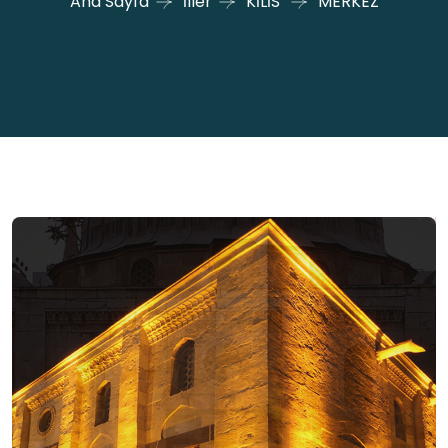
Ana Sayfa
İller
KİLİS
MERKEZ