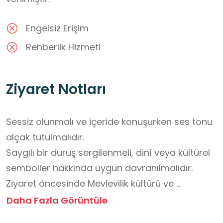
Engelsiz Erişim
Rehberlik Hizmeti
Ziyaret Notları
Sessiz olunmalı ve içeride konuşurken ses tonu 
alçak tutulmalıdır.

Saygılı bir duruş sergilenmeli, dinî veya kültürel 
semboller hakkında uygun davranılmalıdır.

Ziyaret öncesinde Mevlevilik kültürü ve 
Mevlevihanelerin işlevi hakkında kısa bir bilgi 
Daha Fazla Görüntüle
edinilmelidir.
