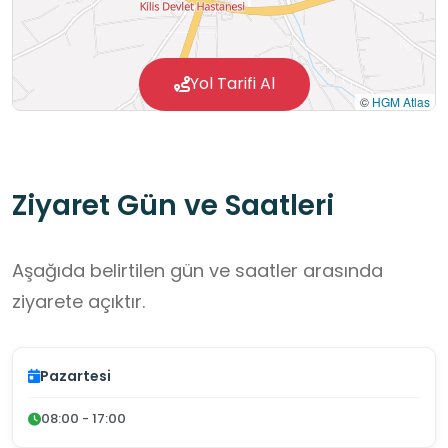
kubbe yerleştirilmiştir. Cephelerde siyah-beyaz
renkli taşlarla ve pencereleri çerçeveleyen
yatay ve dikey bantlarla hareketlilik
Yol Tarifi Al
©
HGM Atlas
sağlanmıştır. Giriş kapısı üzerindeki tepe
penceresi yuvarlaktır. Kilis Mevlevihane’si
ülkemiz topraklarında ayakta kalabilen 32
Ziyaret Gün ve Saatleri
Mevlevihane’den birisidir.
Aşağıda belirtilen gün ve saatler arasında
ziyarete açıktır.
Pazartesi
08:00 - 17:00