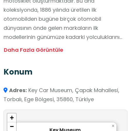
motosiklet oluşturmaktadır. Bu ana
koleksiyonda, 1886 yılında üretilen ilk
otomobilden bugüne birçok otomobil
dünyasının önde gelen markaların ilk
modellerinin günümüze kadarki yolculuklarını
görmek mümkün. Bunların dışında sayısı iki bini
Daha Fazla Görüntüle
aşan farklı ölçeklerde model otomobil, 300’ün
üzerinde otomobil maskotu (kaput amblemi),
Konum
otomobil temalı eşarplar ve 1900’lü yılların
başından 1960’lı yıllara kadar toplanan orijinal
Adres:
Key Car Museum, Çapak Mahallesi,
ekipmanlar ile oluşturulmuş benzin istasyonu
Torbalı, Ege Bölgesi, 35860, Türkiye
Key Museum’da bulunmaktadır. Müze, otomobil
tutkunlarını ve dünya tarihini otomobil dünyası
+
üzerinden izlemek isteyenler için de bir çekim
−
×
merkezi olma misyonu ile çalışmalarını
Key Museum