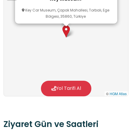
sürdürmektedir. Efes Antik Kenti ve Metropolis
Key Car Museum, Çapak Mahallesi, Torbalı, Ege
Antik Kenti ile aynı rotadadır.
Bölgesi, 35860, Türkiye
Yol Tarifi Al
©
HGM Atlas
Ziyaret Gün ve Saatleri