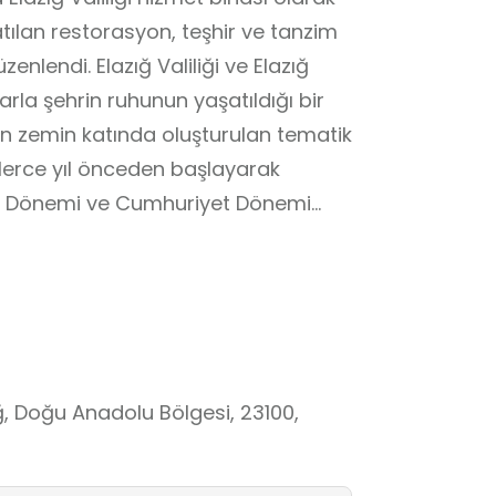
şlatılan restorasyon, teşhir ve tanzim
nlendi. Elazığ Valiliği ve Elazığ
larla şehrin ruhunun yaşatıldığı bir
nın zemin katında oluşturulan tematik
inlerce yıl önceden başlayarak
nlı Dönemi ve Cumhuriyet Dönemi
e Elazığ temaları işlenirken, müzenin
e Elazığ dokuma kültürü, Elazığ
acılık, ahşap ve taş işlemeciliği, şifa
, madencilik, endemik bitkiler ve kök
yatür ve modellemelerle hayat buldu.
ki ortak miras ürünlerini yakından
ığ, Doğu Anadolu Bölgesi, 23100,
ndıkları günlük hayata ilişkin araç