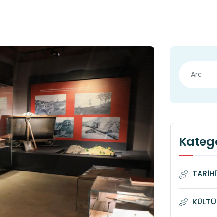
Katego
TARİH
KÜLTÜ