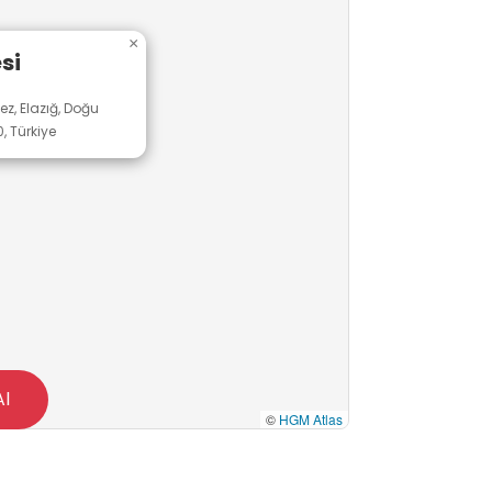
×
si
ez, Elazığ, Doğu
, Türkiye
Al
©
HGM Atlas