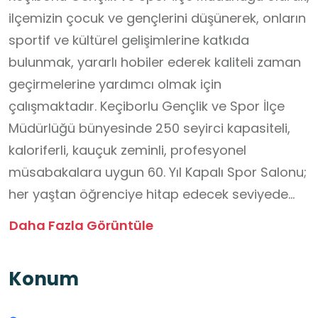
ilçemizin çocuk ve gençlerini düşünerek, onların
sportif ve kültürel gelişimlerine katkıda
bulunmak, yararlı hobiler ederek kaliteli zaman
geçirmelerine yardımcı olmak için
çalışmaktadır. Keçiborlu Gençlik ve Spor İlçe
Müdürlüğü bünyesinde 250 seyirci kapasiteli,
kaloriferli, kauçuk zeminli, profesyonel
müsabakalara uygun 60. Yıl Kapalı Spor Salonu;
her yaştan öğrenciye hitap edecek seviyede
kitaplar bulunan bir kütüphane; çocuk ve
Daha Fazla Görüntüle
gençlerimizin internet üzerinden araştırma ve
bilgi edinme amacıyla kullanabilecekleri 10 adet
Konum
bilgisayardan oluşan bir Bilgisayar Atölyesi; 5
adet gitar, 5 adet keman ve 1 adet piyano ile