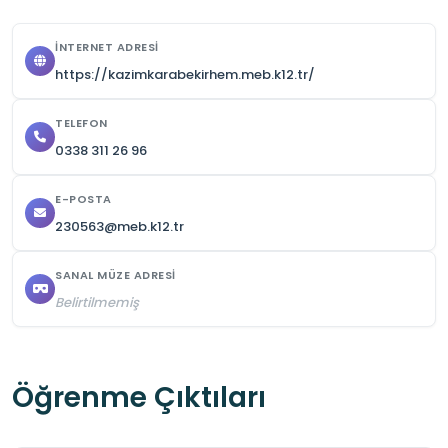
İNTERNET ADRESI
https://kazimkarabekirhem.meb.k12.tr/
TELEFON
0338 311 26 96
E-POSTA
230563@meb.k12.tr
SANAL MÜZE ADRESI
Belirtilmemiş
Öğrenme Çıktıları