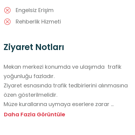
Engelsiz Erişim
Rehberlik Hizmeti
Ziyaret Notları
Mekan merkezi konumda ve ulaşımda  trafik 
yoğunluğu fazladır. 

Ziyaret esnasında trafik tedbirlerini alınmasına 
özen gösterilmelidir. 

Müze kurallarına uymaya eserlere zarar 
vermeden incelemeye özen gösterilmelidir. 

Daha Fazla Görüntüle
Yiyecek getirilmemelidir. 

Ziyaret öncesinde randevu alınmalıdır.