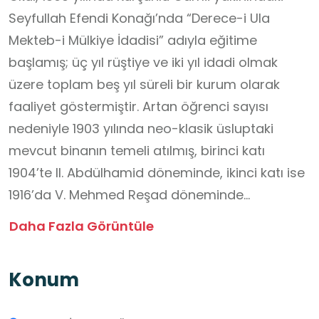
Seyfullah Efendi Konağı’nda “Derece-i Ula
Mekteb-i Mülkiye İdadisi” adıyla eğitime
başlamış; üç yıl rüştiye ve iki yıl idadi olmak
üzere toplam beş yıl süreli bir kurum olarak
faaliyet göstermiştir. Artan öğrenci sayısı
nedeniyle 1903 yılında neo-klasik üsluptaki
mevcut binanın temeli atılmış, birinci katı
1904’te II. Abdülhamid döneminde, ikinci katı ise
1916’da V. Mehmed Reşad döneminde
tamamlanmıştır. Okul 1915 yılında Sultani
Daha Fazla Görüntüle
statüsüne dönüştürülmüş, Balkan Savaşı ve I.
Dünya Savaşı nedeniyle öğrenci sayısında
Konum
düşüş yaşamıştır.
1921 yılında Ankara Sultanisi ile birleştirilerek 12