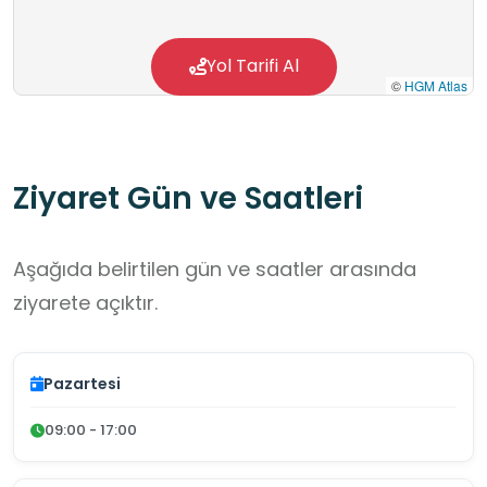
mirasını ve millî mücadele bilincini yerinde
öğrenmelerine olanak sağlayarak tarihsel
Yol Tarifi Al
©
HGM Atlas
farkındalık, aidiyet duygusu ve değerler eğitimi
kazandıran bir mekandır.
Ziyaret Gün ve Saatleri
Aşağıda belirtilen gün ve saatler arasında
ziyarete açıktır.
Pazartesi
09:00 - 17:00