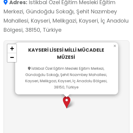
Adres:
İstikbal Özel Eğitim Mesleki Eğitim
yıllık tam teşkilatlı yatılı sultani haline getirilen
Merkezi, Gündoğdu Sokağı, Şehit Nazımbey
okul, İstiklal Savaşı sırasında TBMM’nin
Mahallesi, Kayseri, Melikgazi, Kayseri, İç Anadolu
Kayseri’ye taşınma ihtimali üzerine 24 Temmuz
Bölgesi, 38150, Türkiye
1921’de Meclis toplantılarına ev sahipliği
yapacak şekilde hazırlanmış; ancak Sakarya
×
+
Savaşı’nın kazanılmasıyla bu karar
KAYSERİ LİSESİ MİLLİ MÜCADELE
MÜZESİ
−
uygulanmamıştır. Aynı yıl, son sınıf
öğrencilerinin tamamının cepheye giderek
İstikbal Özel Eğitim Mesleki Eğitim Merkezi,
Gündoğdu Sokağı, Şehit Nazımbey Mahallesi,
Sakarya Muharebesi’nde şehit düşmesi
Kayseri, Melikgazi, Kayseri, İç Anadolu Bölgesi,
nedeniyle okul mezun verememiştir. Bu anlamlı
38150, Türkiye
tarihsel olay, şair Cahit Külebi tarafından okul
kayıtlarının incelenmesi sırasında gün yüzüne
çıkarılmıştır. Şehit öğrencilerin anısına okul
bahçesinde bir anıt bulunmaktadır.
Öğrencilerin yaşadıkları kentin tarihini, kültürel