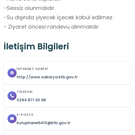
-Sessiz olunmalıdır. 

-Su dışında yiyecek içecek kabul edilmez.

- Ziyaret öncesi randevu alınmalıdır.
İletişim Bilgileri
İNTERNET ADRESI
http://www.sakarya.ktb.gov.tr
TELEFON
0264 871 30 98
E-POSTA
kutuphane5410@ktb.gov.tr