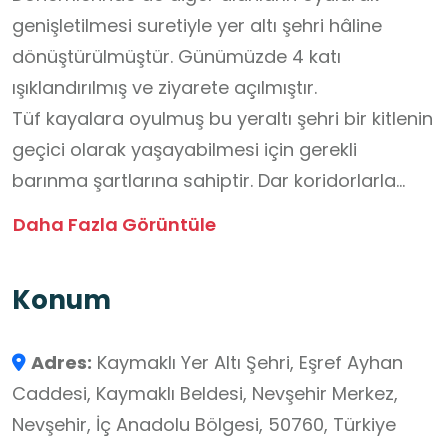
genişletilmesi suretiyle yer altı şehri hâline
dönüştürülmüştür. Günümüzde 4 katı
ışıklandırılmış ve ziyarete açılmıştır.
Tüf kayalara oyulmuş bu yeraltı şehri bir kitlenin
geçici olarak yaşayabilmesi için gerekli
barınma şartlarına sahiptir. Dar koridorlarla
birbirine bağlanan oda ve salonlar, şarap
Daha Fazla Görüntüle
depoları, su mahzenleri, mutfak ve erzak
depoları, havalandırma bacaları, su kuyuları,
Konum
kilise ve dışarıdan gelebilecek herhangi bir
tehlikeyi önlemek için kapıyı içten kapatan
Adres:
Kaymaklı Yer Altı Şehri, Eşref Ayhan
büyük sürgü taşları vardır. 1964 yılında ziyarete
Caddesi, Kaymaklı Beldesi, Nevşehir Merkez,
açılmıştır.
Nevşehir, İç Anadolu Bölgesi, 50760, Türkiye