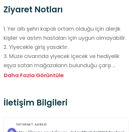
Ziyaret Notları
1. Yer altı şehri kapalı ortam olduğu için alerjik 
kişiler ve astım hastaları için uygun olmayabilir. 

2. Yiyecekle giriş yasaktır.

3. Müze civarında yiyecek içecek ve hediyelik 
eşya satan mağazaların bulunduğu çarşı 
vardır.

Daha Fazla Görüntüle
4.  İçerisinde bir de Uzun Ali Konağı 
bulunmaktadır.

İletişim Bilgileri
5. Açılış ve kapanış saatleri yaz ve kış sezonuna 
göre değişiklik göstermektedir. 

1 Nisan-31 Ekim Açılış Saati: 08.00, Kapanış Saati: 
İNTERNET ADRESI
19.00, Gişe Kapanış Saati: 18.15 
