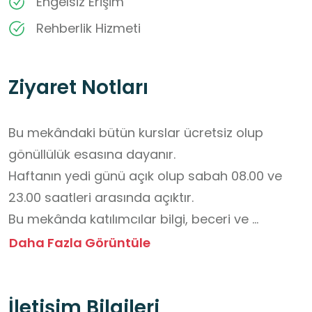
Engelsiz Erişim
Rehberlik Hizmeti
Ziyaret Notları
Bu mekândaki bütün kurslar ücretsiz olup 
gönüllülük esasına dayanır.

Haftanın yedi günü açık olup sabah 08.00 ve 
23.00 saatleri arasında açıktır.

Bu mekânda katılımcılar bilgi, beceri ve 
yetkinliklerini geliştirir.

Daha Fazla Görüntüle
Bu mekânda teknolojiK gelişmeler, mutfak 
,yabancı dil , kişisel gelişim vb. alanlarda  kurslar 
İletişim Bilgileri
verilmektedir.
