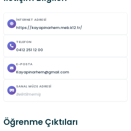
Kursiyerlerin ihtiyaçlarını giderebilecekleri bir 
kantin mevcuttur.

İNTERNET ADRESI
Bu mekân , gözlem ve uygulamaya dayanan 
https://kayapinarhem.meb.k12.tr/
etkinliklere imkan tanıyarak öğrencilerin teorik 
bilgilerini pekiştirmesine yardımcı olur.
TELEFON
0412 251 12 00
E-POSTA
Kayapinarhem@gmail.com
SANAL MÜZE ADRESI
Belirtilmemiş
Öğrenme Çıktıları