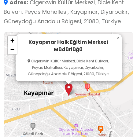
Adres:
Cigerxwin Kültür Merkezi, Dicle Kent
hizmetleri ile evrensel iletişim dili olan İngilizce
Bulvarı, Peyas Mahallesi, Kayapınar, Diyarbakır,
gibi geniş bir yelpazede kurslar verilmektedir.
Güneydoğu Anadolu Bölgesi, 21080, Türkiye
Teknolojik imkânlarla donatılmış derslik ve
atölyelerimizde, alanında uzman eğitmenler
×
+
eşliğinde gerçekleştirilen bu eğitimleri başarıyla
Kayapınar Halk Eğitim Merkezi
Müdürlüğü
−
tamamlayan kursiyerlerimiz, e-Yaygın sistemi
üzerinden de takibi yapılabilen kurs bitirme
Cigerxwin Kültür Merkezi, Dicle Kent Bulvarı,
Peyas Mahallesi, Kayapınar, Diyarbakır,
belgelerini alarak hem mesleki hayata daha
Güneydoğu Anadolu Bölgesi, 21080, Türkiye
güçlü bir başlangıç yapma fırsatı bulmakta
hem de hayat boyu öğrenme sürecinin aktif bir
parçası olmaktadırlar.