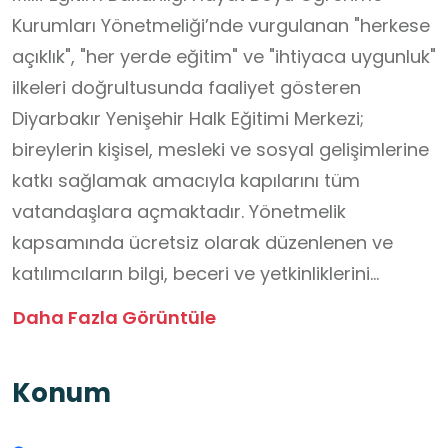
Kurumları Yönetmeliği’nde vurgulanan "herkese
açıklık", "her yerde eğitim" ve "ihtiyaca uygunluk"
ilkeleri doğrultusunda faaliyet gösteren
Diyarbakır Yenişehir Halk Eğitimi Merkezi;
bireylerin kişisel, mesleki ve sosyal gelişimlerine
katkı sağlamak amacıyla kapılarını tüm
vatandaşlara açmaktadır. Yönetmelik
kapsamında ücretsiz olarak düzenlenen ve
katılımcıların bilgi, beceri ve yetkinliklerini
geliştirmeyi hedefleyen merkezimizde; mutfak
Daha Fazla Görüntüle
sanatlarının inceliklerini öğreten aşçılık, toprağa
estetik bir form kazandıran seramik, üretim ve
Konum
tasarımı buluşturan terzilik, sektörün nitelikli iş
gücü ihtiyacını karşılayan güzellik ve saç bakım