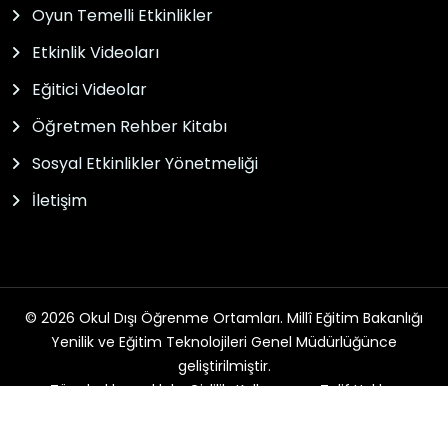
Oyun Temelli Etkinlikler
Etkinlik Videoları
Eğitici Videolar
Öğretmen Rehber Kitabı
Sosyal Etkinlikler Yönetmeliği
İletişim
© 2026 Okul Dışı Öğrenme Ortamları. Millî Eğitim Bakanlığı
Yenilik ve Eğitim Teknolojileri Genel Müdürlüğünce
geliştirilmiştir.
Tüm hakları saklıdır. Gizlilik, Kullanım ve Telif Hakları
bildirimlerinde belirtilen kurallar çerçevesinde hizmet
sunulmaktadır.