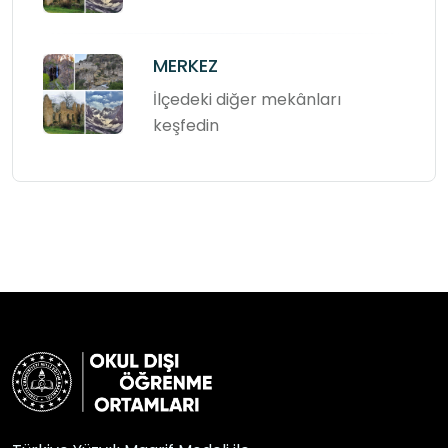
MERKEZ
İlçedeki diğer mekânları
keşfedin