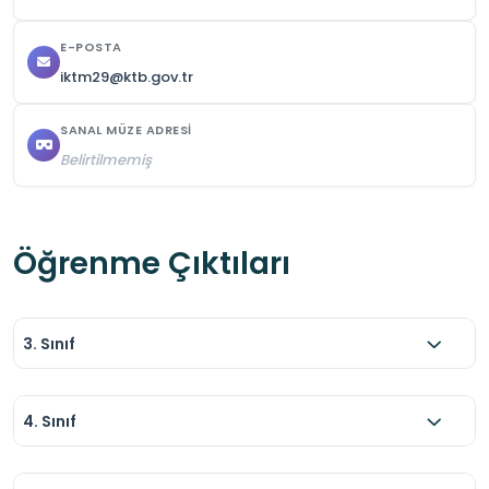
E-POSTA
iktm29@ktb.gov.tr
SANAL MÜZE ADRESI
Belirtilmemiş
Öğrenme Çıktıları
3. Sınıf
4. Sınıf