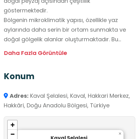
doğal peyzaj açısından çeşitlilik
göstermektedir.
Bölgenin mikroklimatik yapısı, özellikle yaz
aylarında daha serin bir ortam sunmakta ve
doğal gölgelik alanlar oluşturmaktadır. Bu
özellikleri sayesinde kanyon, doğa gözlemi,
Daha Fazla Görüntüle
yürüyüş ve fotoğrafçılık gibi faaliyetler için
uygun bir ortam sağlamaktadır. Yapılan tanıtım
Konum
ve turizm faaliyetleri doğrultusunda kanyon,
son yıllarda ziyaretçi sayısı artan doğal alanlar
Adres:
Kaval Şelalesi, Kaval, Hakkari Merkez,
arasında yer almakta ve bulunduğu ilin doğa
Hakkâri, Doğu Anadolu Bölgesi, Türkiye
turizmi potansiyeline katkı sunan bir
destinasyon olarak değerlendirilmektedir.
+
−
×
Kaval Şelalesi