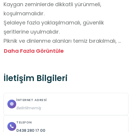
Kaygan zeminlerde dikkatli yürünmeli, 
koşulmamalıdır.

Şelaleye fazla yaklaşılmamalı, güvenlik 
şeritlerine uyulmalıdır.

Piknik ve dinlenme alanları temiz bırakılmalı, 
çöpler çöp kutularına atılmalıdır.

Daha Fazla Görüntüle
Grup hâlinde hareket edilmeli, öğretmen ve 
yetkili kişilerin yönergelerine uyulmalıdır.

İletişim Bilgileri
Alan yüksek rakımda bulunduğu için ziyaretler 
yetişkin gözetiminde gerçekleştirilmelidir.
İNTERNET ADRESI
Belirtilmemiş
TELEFON
0438 280 17 00