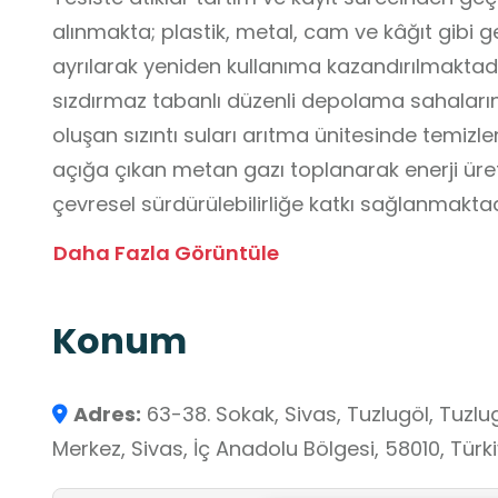
alınmakta; plastik, metal, cam ve kâğıt gibi g
ayrılarak yeniden kullanıma kazandırılmaktadı
sızdırmaz tabanlı düzenli depolama sahaları
oluşan sızıntı suları arıtma ünitesinde temizl
açığa çıkan metan gazı toplanarak enerji üre
çevresel sürdürülebilirliğe katkı sağlanmaktadı
edilen bir merkez değil; aynı zamanda sıfır at
Daha Fazla Görüntüle
öğrencilerin atık yönetim süreçlerini yerinde 
kazandıkları, kaynakların verimli kullanımı v
Konum
farkındalık geliştirdikleri nitelikli bir okul dışı 
Adres:
63-38. Sokak, Sivas, Tuzlugöl, Tuzlug
Merkez, Sivas, İç Anadolu Bölgesi, 58010, Türk