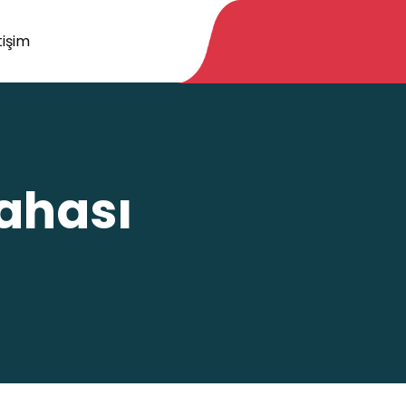
tişim
ahası