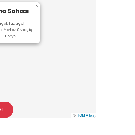
×
ma Sahası
ugöl, Tuzlugöl
s Merkez, Sivas, İç
, Türkiye
Al
©
HGM Atlas