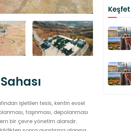
Keşfet
 Sahası
fından işletilen tesis, kentin evsel
toplanması, taşınması, depolanması
n bir çevre yönetim alanıdır.
irildikten sonra ayrıştırma alanına