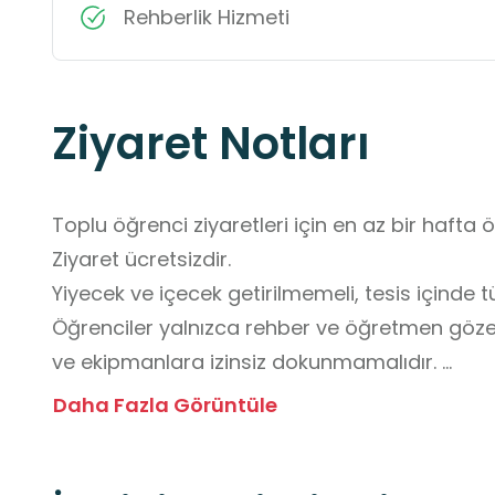
Rehberlik Hizmeti
Ziyaret Notları
Toplu öğrenci ziyaretleri için en az bir hafta 
Ziyaret ücretsizdir. 

Yiyecek ve içecek getirilmemeli, tesis içinde tü
Öğrenciler yalnızca rehber ve öğretmen gözet
ve ekipmanlara izinsiz dokunmamalıdır. 

Sessizlik korunmalı, görevli personelin yönlen
Daha Fazla Görüntüle
Fiziksel güvenlik açısından öğrenciler depolam
enerji üretim ünitelerinde belirlenen güvenli a