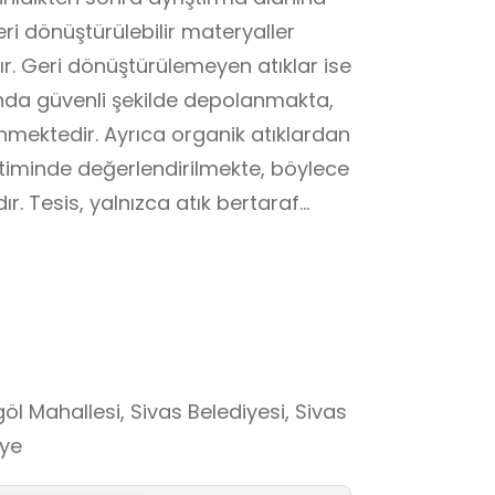
eri dönüştürülebilir materyaller
r. Geri dönüştürülemeyen atıklar ise
nda güvenli şekilde depolanmakta,
enmektedir. Ayrıca organik atıklardan
timinde değerlendirilmekte, böylece
r. Tesis, yalnızca atık bertaraf
ık yaklaşımını destekleyen,
gözlemleyerek çevre bilinci
e sürdürülebilir yaşam konusunda
öğrenme alanıdır.
öl Mahallesi, Sivas Belediyesi, Sivas
iye