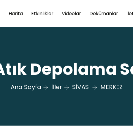
a
Harita
Etkinlikler
Videolar
Dokümanlar
İle
 Atık Depolama S
Ana Sayfa
İller
SİVAS
MERKEZ