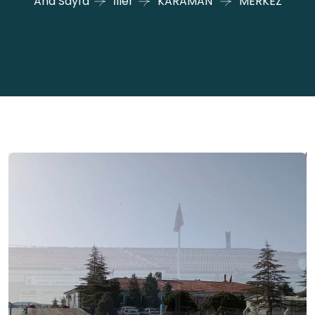
Ana Sayfa
İller
KARAMAN
MERKEZ