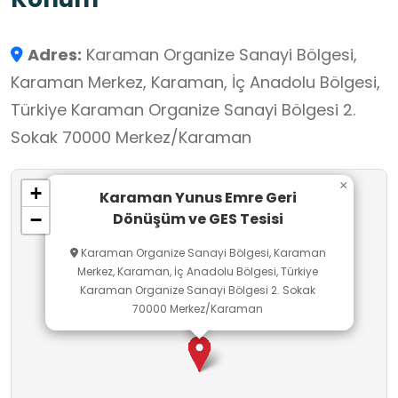
toplama, sınıflandırma, değerlendirme, çıkarım
yapma) geliştirmelerini; çevre bilinci,
Adres:
Karaman Organize Sanayi Bölgesi,
kaynakların verimli kullanımı ve sürdürülebilirlik
Karaman Merkez, Karaman, İç Anadolu Bölgesi,
konusunda farkındalık kazanmalarını
Türkiye Karaman Organize Sanayi Bölgesi 2.
sağlayacaktır. Uygulamalar, tesisin üretim
Sokak 70000 Merkez/Karaman
alanları, ayrıştırma üniteleri ve geri dönüşüm
ürünlerinin depolandığı bölümlerde yapılacak,
×
+
gerekli güvenlik önlemleri alınarak öğrenciler
Karaman Yunus Emre Geri
Dönüşüm ve GES Tesisi
−
gruplar hâlinde yönlendirilecektir. Etkinlik
sonunda öğrenciler, toplumsal sorumlulukların
Karaman Organize Sanayi Bölgesi, Karaman
Merkez, Karaman, İç Anadolu Bölgesi, Türkiye
insan hayatına etkilerini kendi cümleleriyle
Karaman Organize Sanayi Bölgesi 2. Sokak
yorumlayacak, şefkatli, duyarlı ve sevgi dolu
70000 Merkez/Karaman
bireyler olma bilinci kazanacaklardır. Ayrıca geri
dönüşüm gibi insanoğlunun geleceğini
ilgilendiren bir konuda sorumlu olmanın