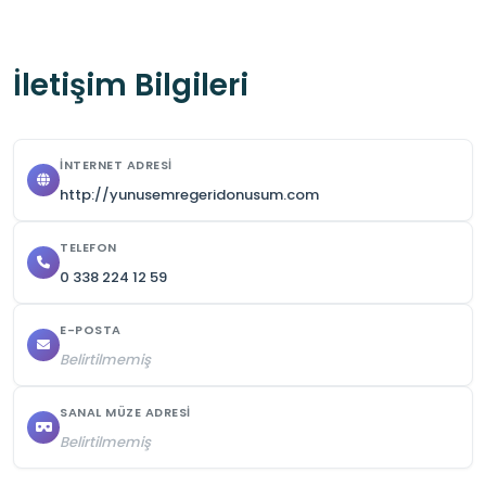
Öğrenciler için fiziksel önlemler alınarak tesis 
ziyareti yapılır.
İletişim Bilgileri
İNTERNET ADRESI
http://yunusemregeridonusum.com
TELEFON
0 338 224 12 59
E-POSTA
Belirtilmemiş
SANAL MÜZE ADRESI
Belirtilmemiş