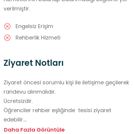
verilmiştir.
Engelsiz Erişim
Rehberlik Hizmeti
Ziyaret Notları
Ziyaret öncesi sorumlu kişi ile iletişime geçilerek 
randevu alınmalıdır.

Ücretsizdir.

Öğrenciler rehber eşliğinde  tesisi ziyaret 
edebilir.

Tesis içinde ve çevresinde yeme-içme yasaktır.

Daha Fazla Görüntüle