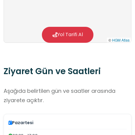
önemini fark edeceklerdir. Yunus Emre Geri
Dönüşüm Merkezi, Yunus Emre Kültür Vakfı
bünyesinde 1995 yılında çevre bilincini artırmak
ve sürdürülebilir bir gelecek için kurulmuştur.
Yol Tarifi Al
©
HGM Atlas
Ziyaret Gün ve Saatleri
Aşağıda belirtilen gün ve saatler arasında
ziyarete açıktır.
Pazartesi