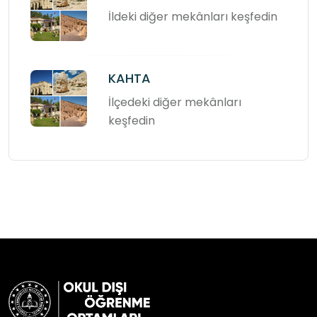
İldeki diğer mekânları keşfedin
KAHTA
İlçedeki diğer mekânları
keşfedin