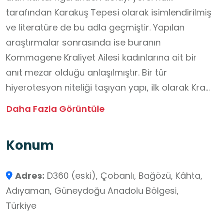
tarafından Karakuş Tepesi olarak isimlendirilmiş
ve literatüre de bu adla geçmiştir. Yapılan
araştırmalar sonrasında ise buranın
Kommagene Kraliyet Ailesi kadınlarına ait bir
anıt mezar olduğu anlaşılmıştır. Bir tür
hiyerotesyon niteliği taşıyan yapı, ilk olarak Kral
II. Mithridatis tarafından annesi İsias
Daha Fazla Görüntüle
Philostorgos adına inşa ettirilmiştir. Kral I.
Antiohos Theos'un eşi ve aynı zamanda
Konum
Kapadokya Kralı I. Ariobarzanes'in kızı olan
Isias'ın kızları Antiochis ve Laodice ile torunu I.
Adres:
D360 (eski), Çobanlı, Bağözü, Kâhta,
Aka da sonraki yıllarda buraya gömülmüştür.
Adıyaman, Güneydoğu Anadolu Bölgesi,
Anıt mezarın ilk olarak dönemin Kommagene
Türkiye
Kralı II. Mithridatis tarafından, annesi Isias adına