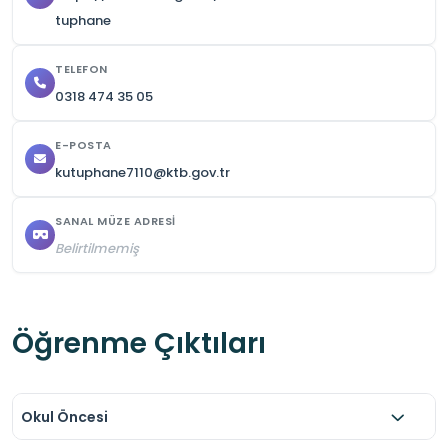
- Yüksek sesle konuşulmaz.
tuphane
TELEFON
0318 474 35 05
E-POSTA
kutuphane7110@ktb.gov.tr
SANAL MÜZE ADRESI
Belirtilmemiş
Öğrenme Çıktıları
Okul Öncesi