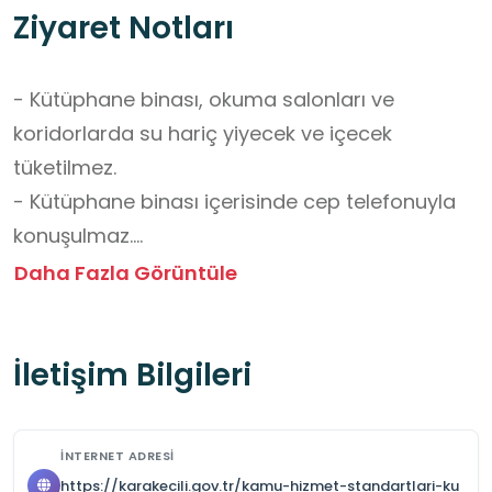
Ziyaret Notları
- Kütüphane binası, okuma salonları ve 
koridorlarda su hariç yiyecek ve içecek 
tüketilmez.

- Kütüphane binası içerisinde cep telefonuyla 
konuşulmaz.

- Kütüphane içerisinde izinsiz kamera, fotoğraf 
Daha Fazla Görüntüle
makinesi, cep telefonu ve benzeri araçlarla 
çekim yapılmaz.

İletişim Bilgileri
- Kullanıcılar, kendi eşyalarından sorumludur.

- Giriş ücretsizdir.

- Yaş fark etmeksizin üyelik kabul edilmektedir.

İNTERNET ADRESI
- Özel etkinlikler için randevu alınmalıdır.

https://karakecili.gov.tr/kamu-hizmet-standartlari-ku