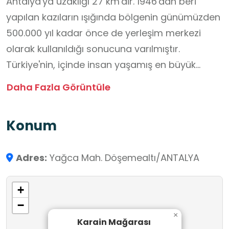
Antalya'ya uzaklığı 27 km'dir. 1946'dan beri
yapılan kazıların ışığında bölgenin günümüzden
500.000 yıl kadar önce de yerleşim merkezi
olarak kullanıldığı sonucuna varılmıştır.
Türkiye'nin, içinde insan yaşamış en büyük
mağarasıdır. Karain Mağarası, Anadolu ve Yakın
Daha Fazla Görüntüle
Doğu tarihi açısından önemli bir paleolitik
merkezdir. Ayrıca içerdiği bitki ve hayvan
Konum
kalıntıları ile Batı Akdeniz'in eski habitatının
ortaya konmasında önemli bir rol üstlenen
Adres:
Yağca Mah. Döşemealtı/ANTALYA
Karain, çevresindeki diğer mağaralarla birlikte
doğal ve kültürel özellikleri dolayısıyla karma sit
+
alanı olarak Dünya Miras Listesine
−
önerilmektedir.
×
Karain Mağarası