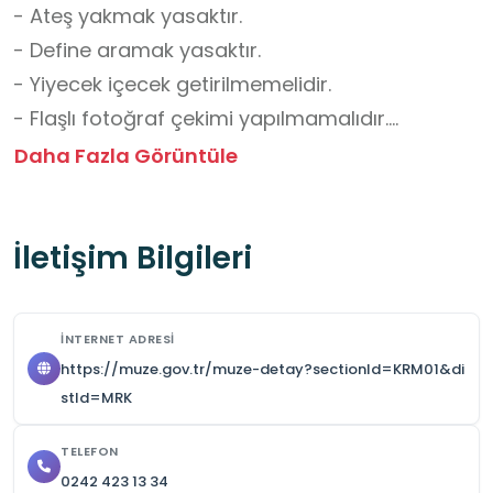
- Ateş yakmak yasaktır.

- Define aramak yasaktır.

- Yiyecek içecek getirilmemelidir.

- Flaşlı fotoğraf çekimi yapılmamalıdır.

- Herhangi bir oluşuma zarar verilmemelidir. 

Daha Fazla Görüntüle
- Düşme ve yaralanma riskine karşı dikkatli 
olunmalıdır.

İletişim Bilgileri
- Diğer ziyaretçileri rahatsız edecek 
davranışlardan kaçınılmalıdır.

- Yaz sezonunda saat 19.00'a kadar açıktır.

İNTERNET ADRESI
- Grup ziyaretlerinden önce iletişime geçilerek 
https://muze.gov.tr/muze-detay?sectionId=KRM01&di
randevu alınmalıdır.

stId=MRK
TELEFON
Okul Dışı Öğrenme Ortamları Yönünden 
0242 423 13 34