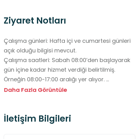
Ziyaret Notları
Çalışma günleri: Hafta içi ve cumartesi günleri 
açık olduğu bilgisi mevcut. 

Çalışma saatleri: Sabah 08:00’den başlayarak 
gün içine kadar hizmet verdiği belirtilmiş. 
Örneğin 08:00-17:00 aralığı yer alıyor. 

Ziyaret sırasında dikkat edilmesi önerilen 
Daha Fazla Görüntüle
hususlar: Sessiz çalışma alanlarının korunması, 
cep telefonlarının sessize alınması ve kitap‐
İletişim Bilgileri
ödünç alma işlemlerinde geçerli kimliğin 
bulundurulması fayda sağlar.

Hafta sonları ya da resmi tatillerde 