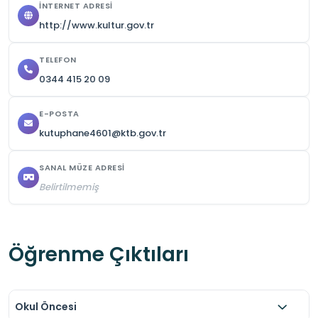
İNTERNET ADRESI
kütüphanenin çalışma durumu değişebilir.

http://www.kultur.gov.tr
Ödünç kitap alımı için üye olma işlemi 
gerekebilir; bu işlem genellikle kimlik ile yapılır.
TELEFON
0344 415 20 09
E-POSTA
kutuphane4601@ktb.gov.tr
SANAL MÜZE ADRESI
Belirtilmemiş
Öğrenme Çıktıları
Okul Öncesi