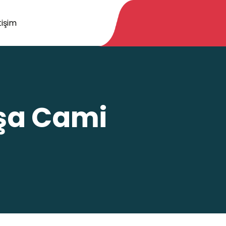
tişim
aşa Cami