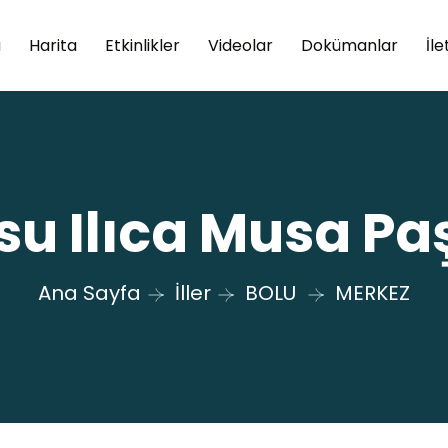
a
Harita
Etkinlikler
Videolar
Dokümanlar
İle
u Ilıca Musa P
Ana Sayfa
İller
BOLU
MERKEZ