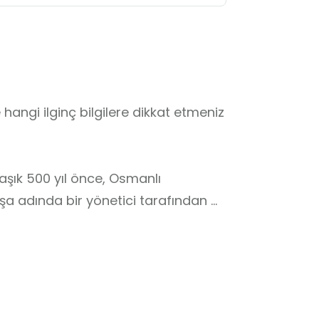
angi ilginç bilgilere dikkat etmeniz 
laşık 500 yıl önce, Osmanlı 
a adında bir yönetici tarafından 
yfalarında geziyor gibi 
944 yılında yaşanan büyük bir 
erli yapıyı unutmamış ve 1960 
r. Bu, tarihi eserlere nasıl sahip 