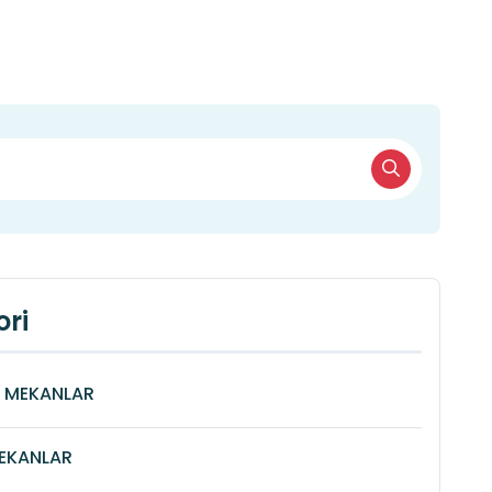
ri
Î MEKANLAR
MEKANLAR