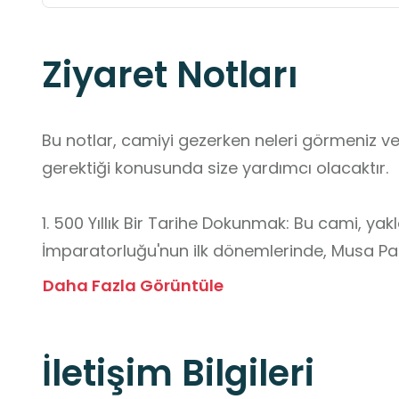
Ziyaret Notları
Bu notlar, camiyi gezerken neleri görmeniz ve h
gerektiği konusunda size yardımcı olacaktır.

1. 500 Yıllık Bir Tarihe Dokunmak: Bu cami, yak
İmparatorluğu'nun ilk dönemlerinde, Musa Paş
yaptırılmıştır. Neredeyse bir tarih kitabının sa
Daha Fazla Görüntüle
hissedeceksiniz!

2. Depremi Atlatıp Ayakta Kalan Cami: Cami, 1
İletişim Bilgileri
depremde hasar görmüş. Ama insanlar bu değ
yılında aslına uygun olarak yeniden inşa etmişle