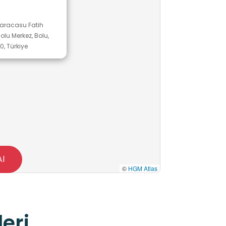
Karacasu Fatih
olu Merkez, Bolu,
0, Türkiye
Al
©
HGM Atlas
eri