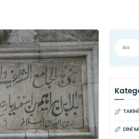
Katego
TARİH
DİNÎ 