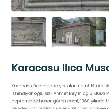
Karacasu Ilıca Mus
Karacasu Beldesi’nde yer alan cami, kitabesine
İsfendiyar oğlu Kızıl Ahmet Bey’in oğlu Musa P
depreminde hasar gören cami, 1960 yılında ta
yeniden inşa edilmiş ve eski kitabesi camiye a