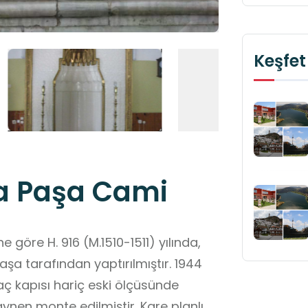
Keşfet
a Paşa Cami
 göre H. 916 (M.1510-1511) yılında,
aşa tarafından yaptırılmıştır. 1944
ç kapısı hariç eski ölçüsünde
ynen monte edilmiştir. Kare planlı,