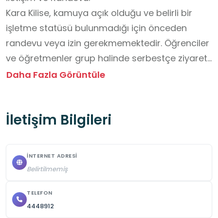
Kara Kilise, kamuya açık olduğu ve belirli bir 
işletme statüsü bulunmadığı için önceden 
randevu veya izin gerekmemektedir. Öğrenciler 
ve öğretmenler grup halinde serbestçe ziyaret 
edebilir.

Daha Fazla Görüntüle
Ziyaret öncesinde Çiftlikköy Belediyesi ya da 
ilgili yerel yöneticilerle iletişime geçilerek grup 
İletişim Bilgileri
ziyareti planlandığı bildirilebilir.

Ücret Durumu:

Yapıya giriş ücretsizdir; herhangi bir ücret talep 
İNTERNET ADRESI
edilmez.

Belirtilmemiş
Fiziksel Güvenlik ve Davranış Kuralları:

TELEFON
4448912
Öğrenciler mutlaka öğretmen veya rehber 