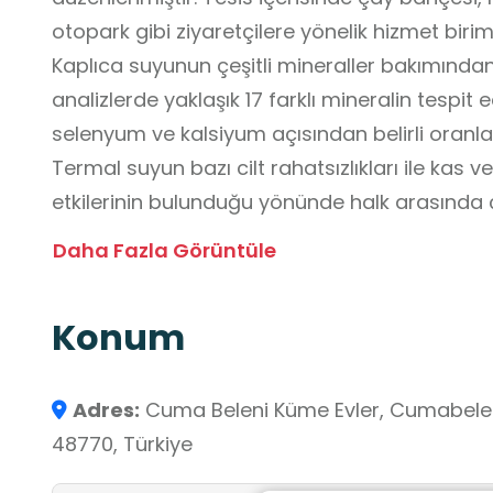
otopark gibi ziyaretçilere yönelik hizmet biri
Kaplıca suyunun çeşitli mineraller bakımında
analizlerde yaklaşık 17 farklı mineralin tespit e
selenyum ve kalsiyum açısından belirli oranlar
Termal suyun bazı cilt rahatsızlıkları ile kas 
etkilerinin bulunduğu yönünde halk arasında ç
almaktadır.
Daha Fazla Görüntüle
Bölgede bulunan sıcak su kaynaklarının Dala
bilindiği ve zaman zaman şifa
Konum
amacıyla kullanıldığı aktarılmaktadır. Kapukar
dönemde yapılan düzenlemelerle ziyaretçilerin
kazanmıştır.
Adres:
Cuma Beleni Küme Evler, Cumabeleni
Kaplıca alanında ziyaretçiler, kükürtlü su bulu
48770, Türkiye
termal banyolar yapabilmekte ve mesire ala