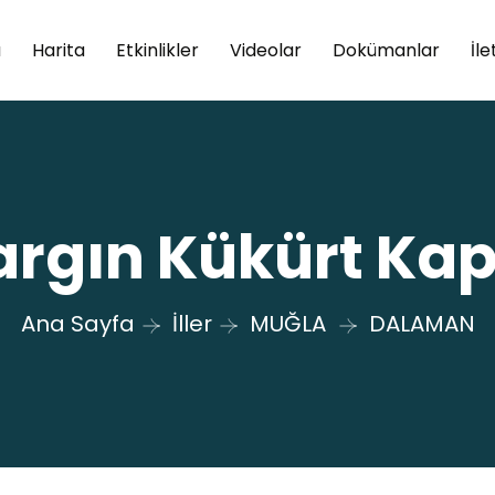
a
Harita
Etkinlikler
Videolar
Dokümanlar
İle
rgın Kükürt Kapl
Ana Sayfa
İller
MUĞLA
DALAMAN