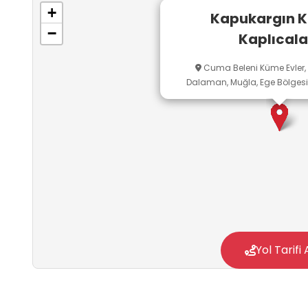
bulabilmektedir. Tesis, Dalaman ilçe merkez
+
Kapukargın K
çevresinden karayolu ile kısa sürede ulaşılab
−
Kaplıcala
Cuma Beleni Küme Evler,
Dalaman, Muğla, Ege Bölgesi,
Yol Tarifi 