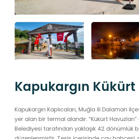
Kapukargın Kükürt 
Kapukargın Kaplıcaları, Muğla ili Dalaman ilç
yer alan bir termal alandır. “Kükürt Havuzları
Belediyesi tarafından yaklaşık 42 dönümlük bi
düzenlenmiştir. Tesis içerisinde çay bahçesi, 