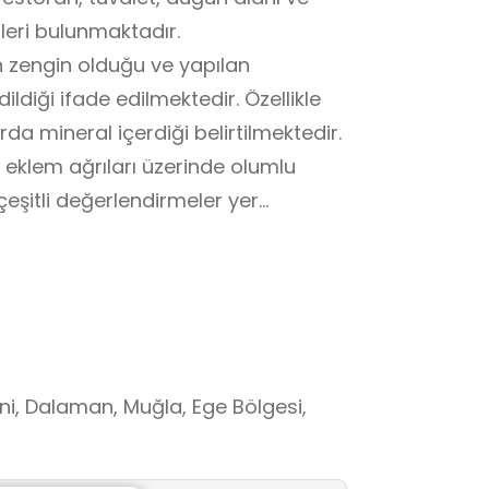
mleri bulunmaktadır.
n zengin olduğu ve yapılan
dildiği ifade edilmektedir. Özellikle
da mineral içerdiği belirtilmektedir.
ve eklem ağrıları üzerinde olumlu
eşitli değerlendirmeler yer
man ve çevresinde uzun süredir
gın’daki havuzlar ise yakın
 kullanımına uygun bir tesis niteliği
, Dalaman, Muğla, Ege Bölgesi,
nan havuzlarda belirli sürelerle
nında dinlenme imkânı