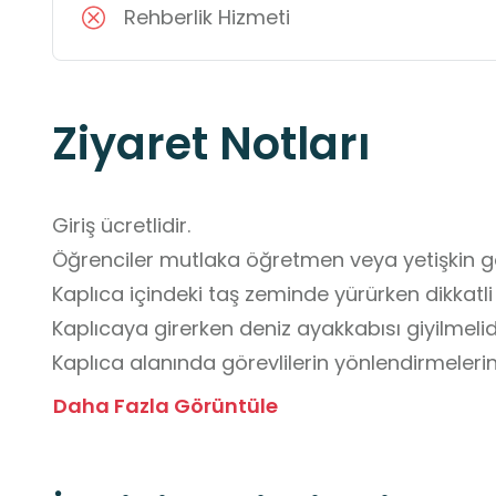
Rehberlik Hizmeti
Ziyaret Notları
Giriş ücretlidir.

Öğrenciler mutlaka öğretmen veya yetişkin g
Kaplıca içindeki taş zeminde yürürken dikkatli 
Kaplıcaya girerken deniz ayakkabısı giyilmelidir
Kaplıca alanında görevlilerin yönlendirmelerine
Havuzlara yiyecek, içecek ve cam eşyalarla gir
Daha Fazla Görüntüle
Kaplıca alanında koşulmamalı, kayma ve düşme 
Giyinme kabinleri, duşlar ve ortak kullanım alan