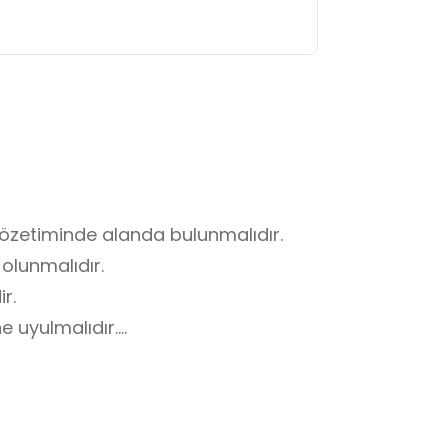
özetiminde alanda bulunmalıdır.

olunmalıdır.

.

 uyulmalıdır.

ilmemelidir.

riskine karşı dikkatli olunmalıdır.

ları temiz bırakılmalıdır.
