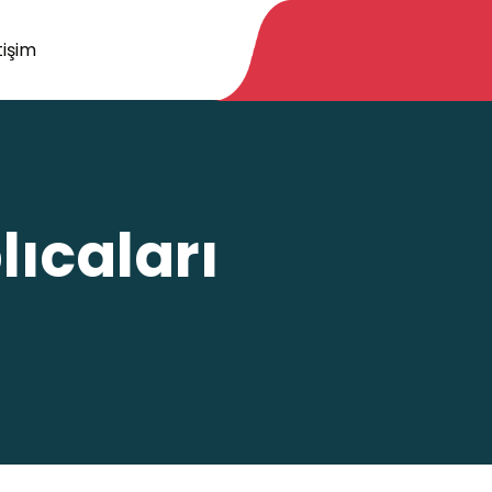
tişim
ıcaları