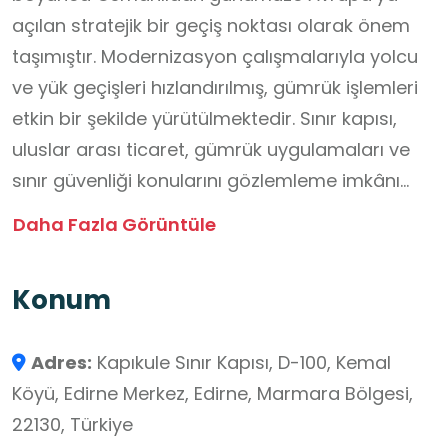
açılan stratejik bir geçiş noktası olarak önem
taşımıştır. Modernizasyon çalışmalarıyla yolcu
ve yük geçişleri hızlandırılmış, gümrük işlemleri
etkin bir şekilde yürütülmektedir. Sınır kapısı,
uluslar arası ticaret, gümrük uygulamaları ve
sınır güvenliği konularını gözlemleme imkânı
sunması açısından okul dışı öğrenme ortamı
Daha Fazla Görüntüle
için uygundur. Öğrenciler coğrafya, ekonomi ve
sosyal bilgiler derslerindeki teorik bilgilerini
Konum
gerçek dünya uygulamaları ile pekiştirebilir,
uluslar arası taşımacılık ve sınır yönetimi
Adres:
Kapıkule Sınır Kapısı, D-100, Kemal
süreçlerini yerinde gözlemleyerek multidisipliner
Köyü, Edirne Merkez, Edirne, Marmara Bölgesi,
bir öğrenme deneyimi yaşayabilir. Ziyaret
22130, Türkiye
öncesinde işletme müdürlüğü ile iletişime