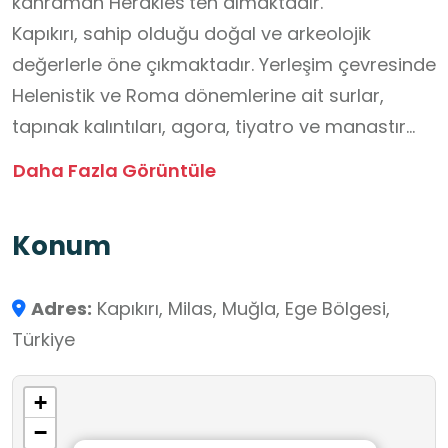
kahraman Herakles’ten almaktadır.
Kapıkırı, sahip olduğu doğal ve arkeolojik
değerlerle öne çıkmaktadır. Yerleşim çevresinde
Helenistik ve Roma dönemlerine ait surlar,
tapınak kalıntıları, agora, tiyatro ve manastır
yapıları bulunmaktadır. Göl kıyısında yer alan
Daha Fazla Görüntüle
antik liman kalıntıları ise kentin ticari ve stratejik
önemine işaret etmektedir. Ayrıca, günümüzde
Konum
kısmen su altında kalan bazı yapı kalıntıları,
bölgenin tarihsel gelişimini ortaya koymaktadır.
Adres:
Kapıkırı, Milas, Muğla, Ege Bölgesi,
Bölgenin bir diğer önemli özelliği, Latmos
Türkiye
Dağları’nda bulunan kaya resimleridir. Yaklaşık
8000 yıl öncesine tarihlenen bu resimler,
+
Anadolu’daki en eski insan izleri arasında kabul
−
edilmekte olup, Neolitik Dönem’e ait ritüel