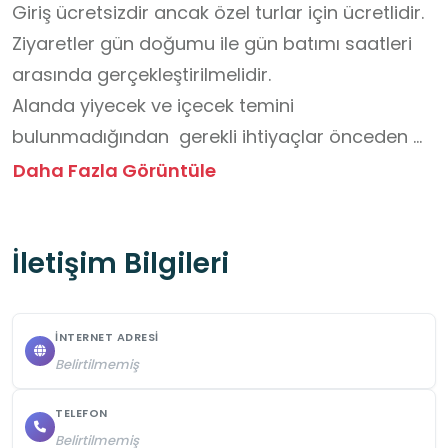
Giriş ücretsizdir ancak özel turlar için ücretlidir. 

Ziyaretler gün doğumu ile gün batımı saatleri 
arasında gerçekleştirilmelidir.

Alanda yiyecek ve içecek temini 
bulunmadığından  gerekli ihtiyaçlar önceden 
karşılanmalıdır.

Daha Fazla Görüntüle
Atıklar çöp kutusuna atılmalı ve çevre temizliği 
korunmalıdır.

İletişim Bilgileri
Kayalık ve taşlı zeminlerde dikkatli olunmalıdır.

Öğrenci grupları rehber veya öğretmen 
eşliğinde gezmelidir.

İNTERNET ADRESI
Rahat ayakkabı giyilmeli; şapka ve su 
Belirtilmemiş
bulundurulmalıdır.

Tarihî kalıntılara dokunulmamalıdır.

TELEFON
Belirtilmemiş
Yağışlı havalarda kaygan zeminlere karşı 