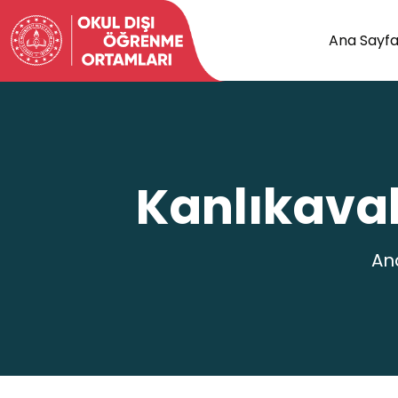
Ana Sayf
Kanlıkavak
An