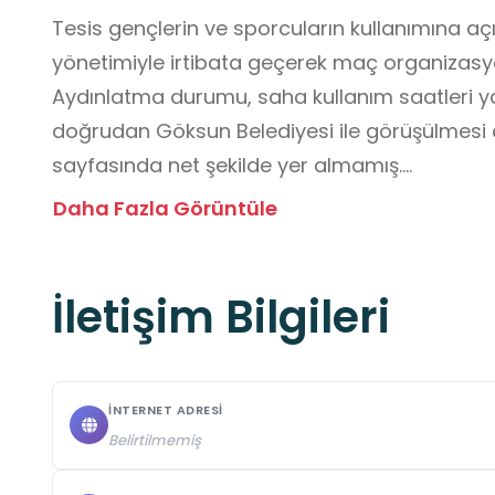
Tesis gençlerin ve sporcuların kullanımına açı
yönetimiyle irtibata geçerek maç organizasyonu
Aydınlatma durumu, saha kullanım saatleri ya d
doğrudan Göksun Belediyesi ile görüşülmesi öne
sayfasında net şekilde yer almamış.

Spor etkinlikleri, yerel turnuvalar ya da amatö
Daha Fazla Görüntüle
değerlendirilebilir.

İletişim Bilgileri
Öğrenciler, Veliler ve Eğitim Camiası için “Gez
Edilmeli?”

Öğrenciler: Halı sahada düzenlenen spor etkinli
ve fair-play bilinci geliştirebilir.

İNTERNET ADRESI
Veliler: Çocuklarıyla birlikte gelip saha kullanı
Belirtilmemiş
antrenmanlar sırasında çocuklara destek olabi