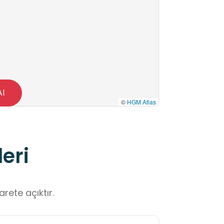
Al
©
HGM Atlas
eri
rete açıktır.