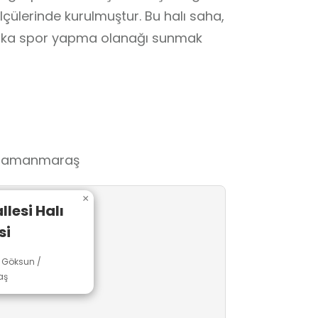
çülerinde kurulmuştur. Bu halı saha,
halka spor yapma olanağı sunmak
ahramanmaraş
×
lesi Halı
si
 Göksun /
aş