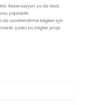
ktır. Rezervasyon ya da tesis 
 yapılabilir. 

a ücretlendirme bilgileri için 
rilir çünkü bu bilgiler proje 
r maçlar için uygun bir alan olarak 
ide / Kullanımda Nelere Dikkat 
klerine katılabilir, takım çalışması 
mını izleyebilir, maç ya da 
lir.
