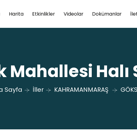
a
Harita
Etkinlikler
Videolar
Dokümanlar
İle
 Mahallesi Halı 
a Sayfa
İller
KAHRAMANMARAŞ
GÖK